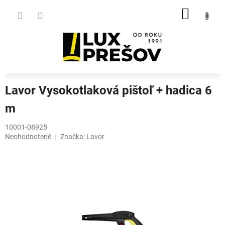
Prejsť
NÁKU
na
obsah
KOŠÍK
Lavor Vysokotlaková pištoľ + hadica 6
m
10001-08925
Priemerné
Neohodnotené
Značka:
Lavor
hodnotenie
produktu
je
0,0
z
5
hviezdičiek.