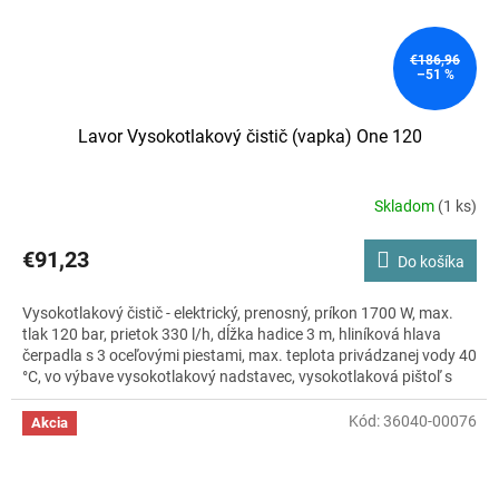
€186,96
–51 %
Lavor Vysokotlakový čistič (vapka) One 120
Skladom
(1 ks)
Priemerné
hodnotenie
produktu
€91,23
Do košíka
je
3,5
Vysokotlakový čistič - elektrický, prenosný, príkon 1700 W, max.
z
tlak 120 bar, prietok 330 l/h, dĺžka hadice 3 m, hliníková hlava
5
čerpadla s 3 oceľovými piestami, max. teplota privádzanej vody 40
hviezdičiek.
°C, vo výbave vysokotlakový nadstavec, vysokotlaková pištoľ s
rýchlospojkou, fľaša na čistiaci prostriedok, automatický systém
vypnutia, úložný priestor na príslušenstvo, rozmery 42 × 23 × 21
Kód:
36040-00076
Akcia
cm (V×Š×H), hmotnosť 5,7 kg