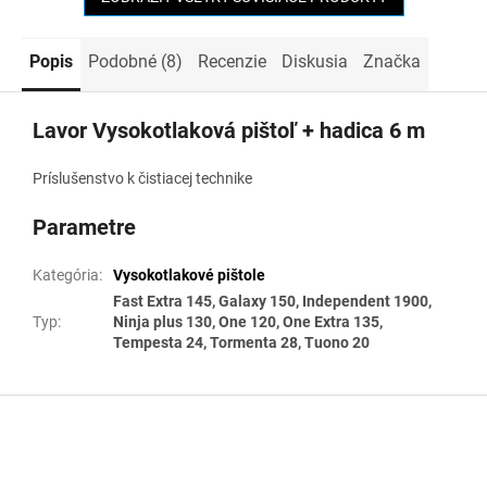
Popis
Podobné (8)
Recenzie
Diskusia
Značka
Lavor Vysokotlaková pištoľ + hadica 6 m
Príslušenstvo k čistiacej technike
Parametre
Kategória
:
Vysokotlakové pištole
Fast Extra 145, Galaxy 150, Independent 1900,
Typ
:
Ninja plus 130, One 120, One Extra 135,
Tempesta 24, Tormenta 28, Tuono 20
Z
á
p
ä