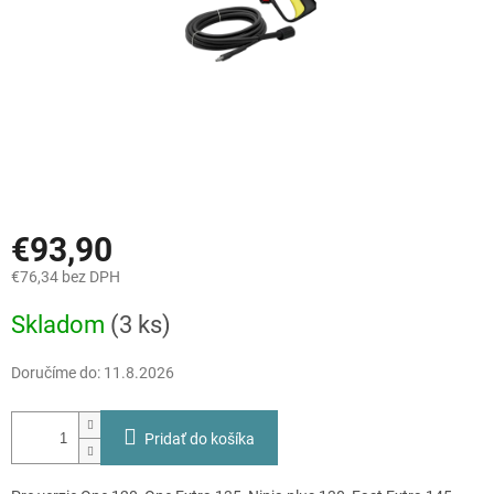
€93,90
€76,34 bez DPH
Jednotková
Skladom
(3 ks)
cena:
Doručíme do:
11.8.2026
Pridať do košíka