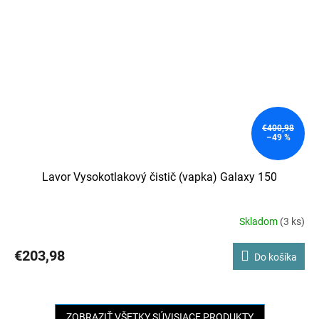
€400,98
–49 %
Lavor Vysokotlakový čistič (vapka) Galaxy 150
Skladom
(3 ks)
Priemerné
hodnotenie
produktu
€203,98
Do košíka
je
5,0
z
5
ZOBRAZIŤ VŠETKY SÚVISIACE PRODUKTY
hviezdičiek.