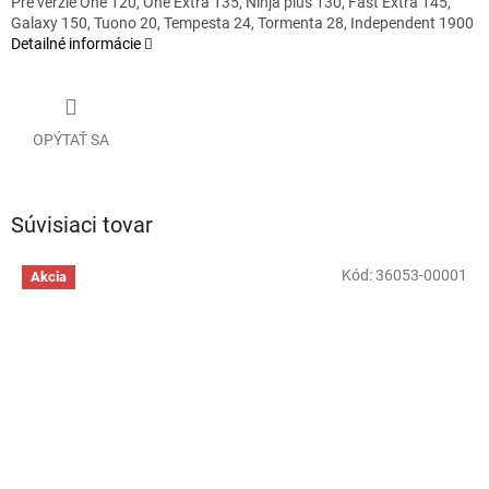
Pre verzie One 120, One Extra 135, Ninja plus 130, Fast Extra 145,
Galaxy 150, Tuono 20, Tempesta 24, Tormenta 28, Independent 1900
Detailné informácie
OPÝTAŤ SA
Súvisiaci tovar
Kód:
36053-00001
Akcia