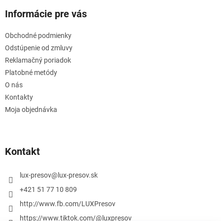
Informácie pre vás
Obchodné podmienky
Odstúpenie od zmluvy
Reklamačný poriadok
Platobné metódy
O nás
Kontakty
Moja objednávka
Kontakt
lux-presov
@
lux-presov.sk
+421 51 77 10 809
http://www.fb.com/LUXPresov
https://www.tiktok.com/@luxpresov