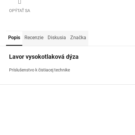
OPÝTAŤ SA
Popis
Recenzie
Diskusia
Značka
Lavor vysokotlaková dýza
Príslušenstvo k čistiacej technike
Z
á
p
ä
t
i
e