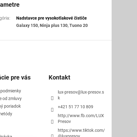
rametre
gória
:
Nadstavce pre vysokotlakové čističe
Galaxy 150, Ninja plus 130, Tuono 20
cie pre vás
Kontakt
 podmienky
lux-presov
@
lux-presov.s
k
e od zmluvy
ý poriadok
+421 51 77 10 809
metódy
http://www.fb.com/LUX
Presov
https://www.tiktok.com/
@luxpresov
dnávka