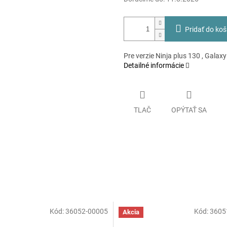
Pridať do koš
Pre verzie Ninja plus 130 , Galax
Detailné informácie
TLAČ
OPÝTAŤ SA
Kód:
36052-00005
Kód:
3605
Akcia