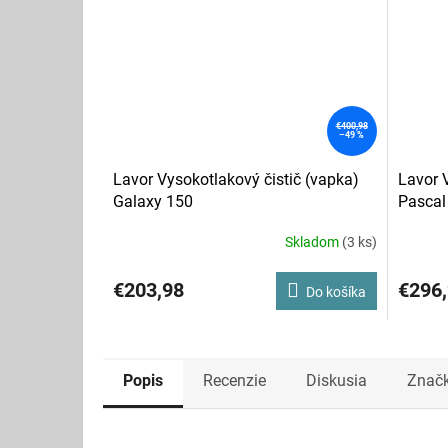
€400,98
–49 %
Lavor Vysokotlakový čistič (vapka)
Lavor 
Galaxy 150
Pascal
Skladom
(3 ks)
Priemerné
hodnotenie
produktu
€203,98
€296
Do košíka
je
5,0
z
5
hviezdičiek.
Popis
Recenzie
Diskusia
Znač