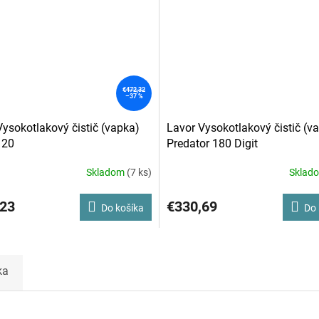
€472,32
–37 %
Vysokotlakový čistič (vapka)
Lavor Vysokotlakový čistič (v
 20
Predator 180 Digit
Skladom
(7 ks)
Sklad
,23
€330,69
Do košíka
Do 
ka