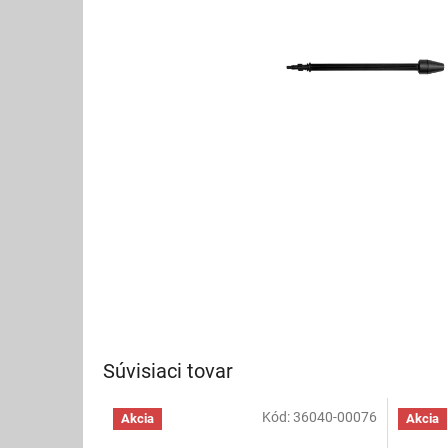
Súvisiaci tovar
Kód:
36040-00076
Akcia
Akcia