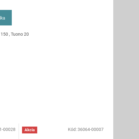
íka
y 150 , Tuono 20
1-00028
Kód:
36064-00007
Akcia