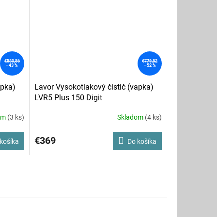
€580,56
€779,82
–43 %
–52 %
apka)
Lavor Vysokotlakový čistič (vapka)
LVR5 Plus 150 Digit
om
(3 ks)
Skladom
(4 ks)
€369
košíka
Do košíka