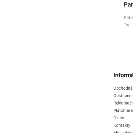
Pa
Kate
Typ
:
Informá
Obchodné
Odstúpeni
Reklamačn
Platobné 
O nás
Kontakty
Moja obje