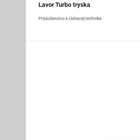
Lavor Turbo tryska
Príslušenstvo k čistiacej technike
Z
á
p
ä
t
i
e