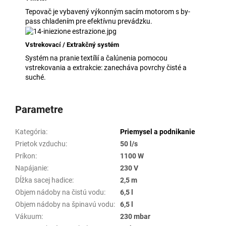
Tepovač je vybavený výkonným sacím motorom s by-
pass chladením pre efektívnu prevádzku.
Vstrekovací / Extrakčný systém
Systém na pranie textílií a čalúnenia pomocou
vstrekovania a extrakcie: zanecháva povrchy čisté a
suché.
Parametre
Kategória
:
Priemysel a podnikanie
Prietok vzduchu
:
50 l/s
Príkon
:
1100 W
Napájanie
:
230 V
Dĺžka sacej hadice
:
2,5 m
Objem nádoby na čistú vodu
:
6,5 l
Objem nádoby na špinavú vodu
:
6,5 l
Vákuum
:
230 mbar