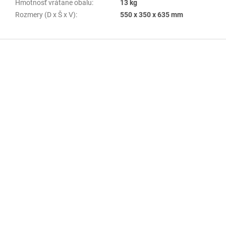
Hmotnosť vrátane obalu
:
13 kg
Rozmery (D x Š x V)
:
550 x 350 x 635 mm
Z
á
p
ä
t
i
e