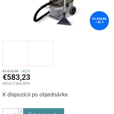
€1 015,98
–42 %
€1 015,98
–42 %
€583,23
€474,17 bez DPH
Jednotková
K dispozícii po objednávke
cena: