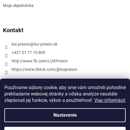
Moja objednávka
Kontakt
lux-presov
@
lux-presov.sk
+421 51 77 10 809
http://www.fb.com/LUXPresov
https://www.tiktok.com/@luxpresov
Používame súbory cookie, aby sme vám umožnili pohodlné
prehliadanie webovej stránky a vďaka analýze neustále
zlepšovali jej funkcie, výkon a použiteľnosť.
Viac informácií
Nastavenie
Vytvoril Shoptet