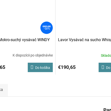
€321,03
–23 %
Mokro-suchý vysávač WINDY
Lavor Vysávač na sucho Whis
K dispozícii po objednávke
Sklad
,65
€190,65
Do košíka
Do 
ka
Pa