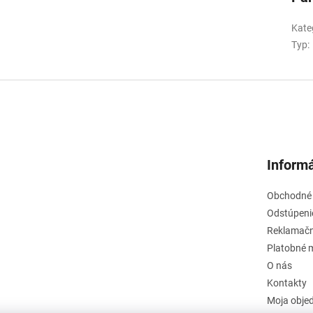
Kate
Typ
:
Informá
Obchodné
Odstúpeni
Reklamačn
Platobné 
O nás
Kontakty
Moja obje