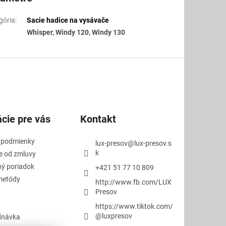
gória
:
Sacie hadice na vysávače
Whisper, Windy 120, Windy 130
cie pre vás
Kontakt
 podmienky
lux-presov
@
lux-presov.s
k
e od zmluvy
ý poriadok
+421 51 77 10 809
metódy
http://www.fb.com/LUX
Presov
https://www.tiktok.com/
@luxpresov
dnávka