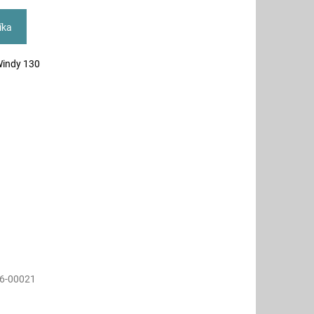
íka
 Windy 130
6-00021