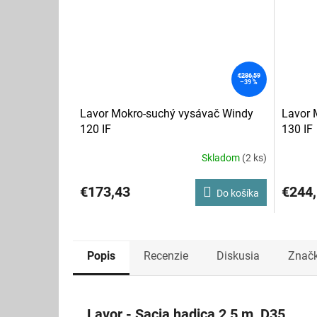
€286,59
–39 %
Lavor Mokro-suchý vysávač Windy
Lavor 
120 IF
130 IF
Skladom
(2 ks)
€173,43
€244
Do košíka
Popis
Recenzie
Diskusia
Znač
Lavor - Sacia hadica 2,5 m, D35