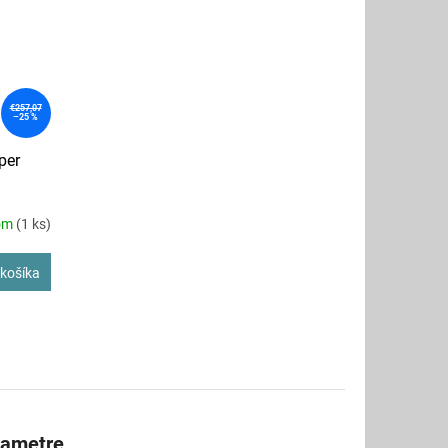
€257,07
–25 %
per
om
(1 ks)
košíka
rametre