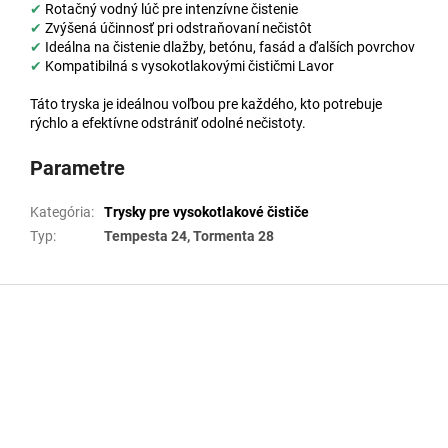
✔
Rotačný vodný lúč pre intenzívne čistenie
✔
Zvýšená účinnosť pri odstraňovaní nečistôt
✔
Ideálna na čistenie dlažby, betónu, fasád a ďalších povrchov
✔
Kompatibilná s vysokotlakovými čističmi Lavor
Táto tryska je ideálnou voľbou pre každého, kto potrebuje
rýchlo a efektívne odstrániť odolné nečistoty.
Parametre
Kategória
:
Trysky pre vysokotlakové čističe
Typ
:
Tempesta 24, Tormenta 28
Z
á
p
ä
t
i
e