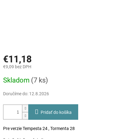
€11,18
€9,09 bez DPH
Jednotková
Skladom
(7 ks)
cena:
Doručíme do:
12.8.2026
Pridať do košíka
Pre verzie Tempesta 24 , Tormenta 28