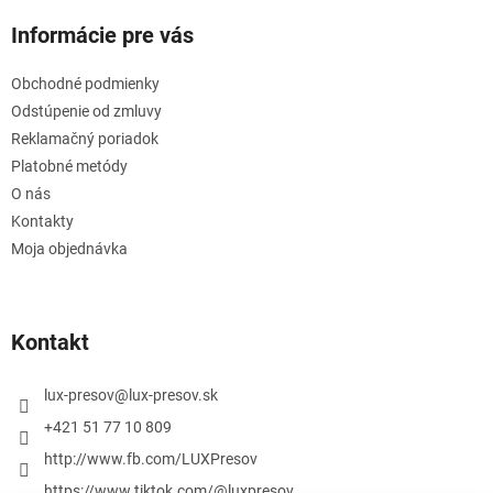
Informácie pre vás
Obchodné podmienky
Odstúpenie od zmluvy
Reklamačný poriadok
Platobné metódy
O nás
Kontakty
Moja objednávka
Kontakt
lux-presov
@
lux-presov.sk
+421 51 77 10 809
http://www.fb.com/LUXPresov
https://www.tiktok.com/@luxpresov