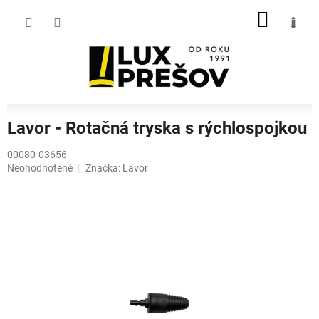
Prejsť
NÁKU
na
obsah
KOŠÍK
Lavor - Rotačná tryska s rýchlospojkou
00080-03656
Priemerné
Neohodnotené
Značka:
Lavor
hodnotenie
produktu
je
0,0
z
5
hviezdičiek.