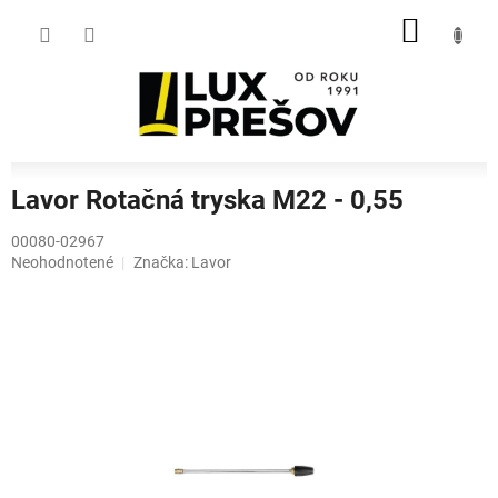
Prejsť
NÁKU
na
obsah
KOŠÍK
Lavor Rotačná tryska M22 - 0,55
00080-02967
Priemerné
Neohodnotené
Značka:
Lavor
hodnotenie
produktu
je
0,0
z
5
hviezdičiek.