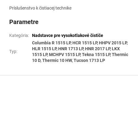
Príslušenstvo k čistiacej technike
Parametre
Kategória
:
Nadstavce pre vysokotlakové čističe
Columbia R 1515 LP, HCR 1515 LP, HHPV 2015 LP,
HLR 1515 LP, HNR 1713 LP, HNR 2017 LP, LKX
Typ
:
1515 LP, MCHPV 1515 LP, Tekna 1515 LP, Thermic
10 D, Thermic 10 HW, Tucson 1713 LP
Z
á
p
ä
t
i
e