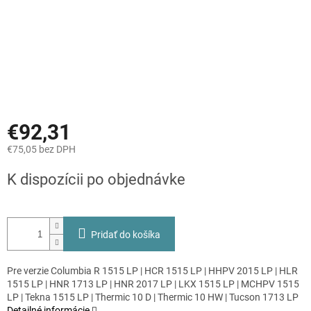
€92,31
€75,05 bez DPH
Jednotková
K dispozícii po objednávke
cena:
Pridať do košíka
Pre verzie Columbia R 1515 LP | HCR 1515 LP | HHPV 2015 LP | HLR
1515 LP | HNR 1713 LP | HNR 2017 LP | LKX 1515 LP | MCHPV 1515
LP | Tekna 1515 LP | Thermic 10 D | Thermic 10 HW | Tucson 1713 LP
Detailné informácie