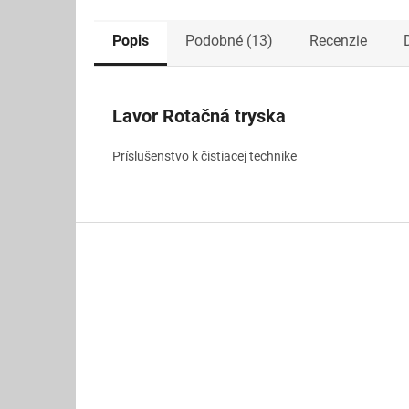
Popis
Podobné (13)
Recenzie
Lavor Rotačná tryska
Príslušenstvo k čistiacej technike
Z
á
p
ä
t
i
e