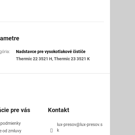
rametre
gória
:
Nadstavce pre vysokotlakové čističe
Thermic 22 3521 H, Thermic 23 3521 K
cie pre vás
Kontakt
 podmienky
lux-presov
@
lux-presov.s
k
e od zmluvy