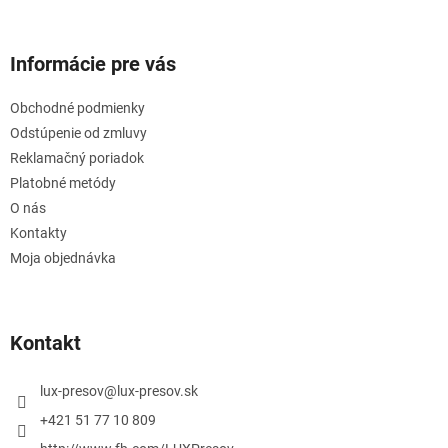
Informácie pre vás
Obchodné podmienky
Odstúpenie od zmluvy
Reklamačný poriadok
Platobné metódy
O nás
Kontakty
Moja objednávka
Kontakt
lux-presov
@
lux-presov.sk
+421 51 77 10 809