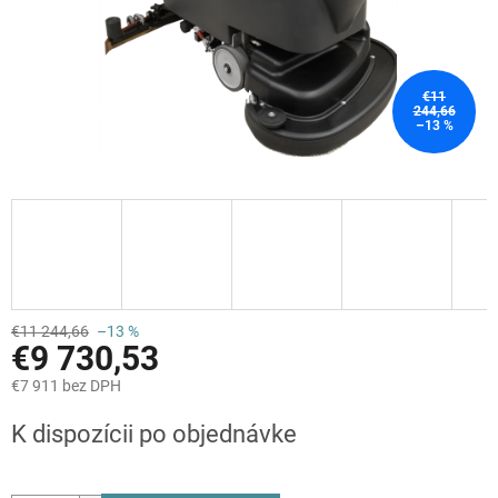
€11
244,66
–13 %
€11 244,66
–13 %
€9 730,53
€7 911 bez DPH
Jednotková
K dispozícii po objednávke
cena: