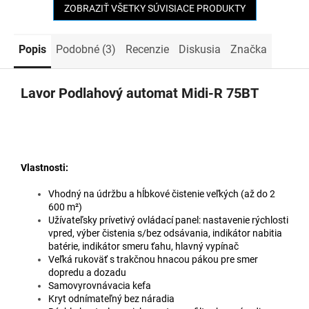
ZOBRAZIŤ VŠETKY SÚVISIACE PRODUKTY
Popis
Podobné (3)
Recenzie
Diskusia
Značka
Lavor Podlahový automat Midi-R 75BT
Vlastnosti:
Vhodný na údržbu a hĺbkové čistenie veľkých (až do 2
600 m²)
Užívateľsky prívetivý ovládací panel: nastavenie rýchlosti
vpred, výber čistenia s/bez odsávania, indikátor nabitia
batérie, indikátor smeru ťahu, hlavný vypínač
Veľká rukoväť s trakčnou hnacou pákou pre smer
dopredu a dozadu
Samovyrovnávacia kefa
Kryt odnímateľný bez náradia