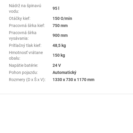
Nádrž na špinavú
95 l
vodu
:
Otáčky kief
:
150 O/min
Pracovná šírka kief
:
750 mm
Pracovná šírka
900 mm
vysávania
:
Prítlačný tlak kief
:
48,5 kg
Hmotnosť vrátane
150 kg
obalu
:
Napätie batérie
:
24 V
Pohon pojazdu
:
Automatický
Rozmery (D x Š x V)
:
1330 x 730 x 1170 mm
Z
á
p
ä
t
i