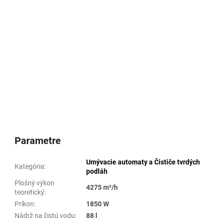
Parametre
Umývacie automaty a Čističe tvrdých
Kategória
:
podláh
Plošný výkon
4275 m²/h
teoretický
:
Príkon
:
1850 W
Nádrž na čistú vodu
:
88 l