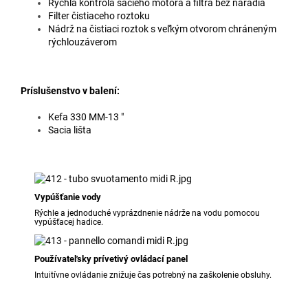
Rýchla kontrola sacieho motora a filtra bez náradia
Filter čistiaceho roztoku
Nádrž na čistiaci roztok s veľkým otvorom chráneným
rýchlouzáverom
Príslušenstvo v balení:
Kefa 330 MM-13 "
Sacia lišta
Vypúšťanie vody
Rýchle a jednoduché vyprázdnenie nádrže na vodu pomocou
vypúšťacej hadice.
Používateľsky prívetivý ovládací panel
Intuitívne ovládanie znižuje čas potrebný na zaškolenie obsluhy.