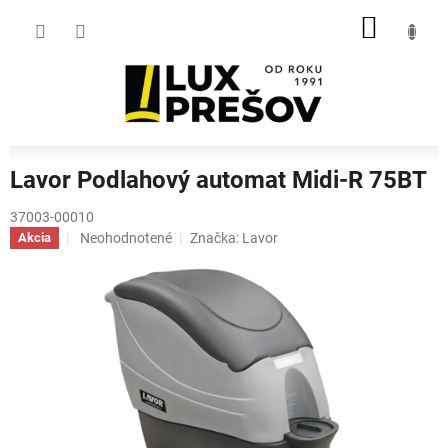
Prejsť
NÁKU
na
obsah
KOŠÍK
Lavor Podlahový automat Midi-R 75BT
37003-00010
Priemerné
Neohodnotené
Značka:
Lavor
Akcia
hodnotenie
produktu
je
0,0
z
5
hviezdičiek.