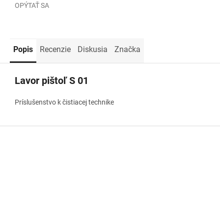
OPÝTAŤ SA
Popis
Recenzie
Diskusia
Značka
Lavor pištoľ S 01
Príslušenstvo k čistiacej technike
Z
á
p
ä
t
i
e