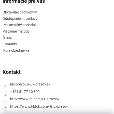
Informácie pre vás
Obchodné podmienky
Odstúpenie od zmluvy
Reklamačný poriadok
Platobné metódy
O nás
Kontakty
Moja objednávka
Kontakt
lux-presov
@
lux-presov.sk
+421 51 77 10 809
http://www.fb.com/LUXPresov
https://www.tiktok.com/@luxpresov