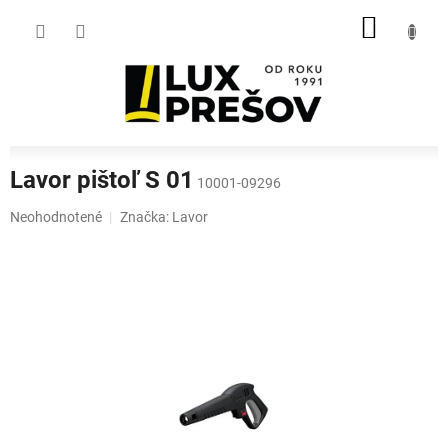
Prejsť
NÁKU
na
obsah
KOŠÍK
Lavor pištoľ S 01
10001-09296
Priemerné
Neohodnotené
Značka:
Lavor
hodnotenie
produktu
je
0,0
z
5
hviezdičiek.