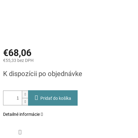
€68,06
€55,33 bez DPH
Jednotková
K dispozícii po objednávke
cena:
Pridať do košíka
Detailné informácie