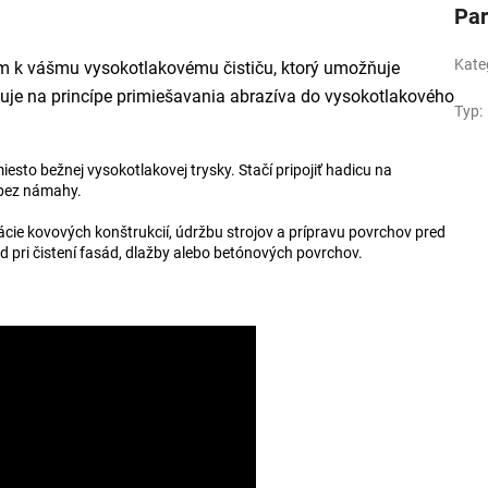
Pa
Kate
om k vášmu vysokotlakovému čističu, ktorý umožňuje
guje na princípe primiešavania abrazíva do vysokotlakového
Typ
:
to bežnej vysokotlakovej trysky. Stačí pripojiť hadicu na
ú bez námahy.
vácie kovových konštrukcií, údržbu strojov a prípravu povrchov pred
ad pri čistení fasád, dlažby alebo betónových povrchov.