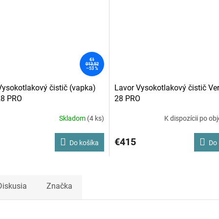
€1
013,52
–53 %
Vysokotlakový čistič (vapka)
Lavor Vysokotlakový čistič Ver
28 PRO
28 PRO
Skladom
(4 ks)
K dispozícii po ob
né
nie
u
€415
Do košíka
Do 
iek.
Diskusia
Značka