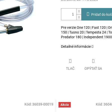
Pridať do koš
Pre verzie One 120 | Fast 120 | On
150 | Tuono 20 | Tempesta 24 | Tor
Predator 180 | Independent 1900
Detailné informácie
TLAČ
OPÝTAŤ SA
Kód:
36039-00019
Kód:
3604
Akcia