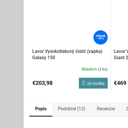
€400,98
–49 %
Lavor Vysokotlakový čistič (vapka)
Lavor 
Galaxy 150
Giant 
Skladom
(3 ks)
Priemerné
Priemer
hodnotenie
hodnote
produktu
produkt
€203,98
€469
Do košíka
je
je
5,0
3,8
z
z
5
5
hviezdičiek.
hviezdič
Popis
Podobné (12)
Recenzie