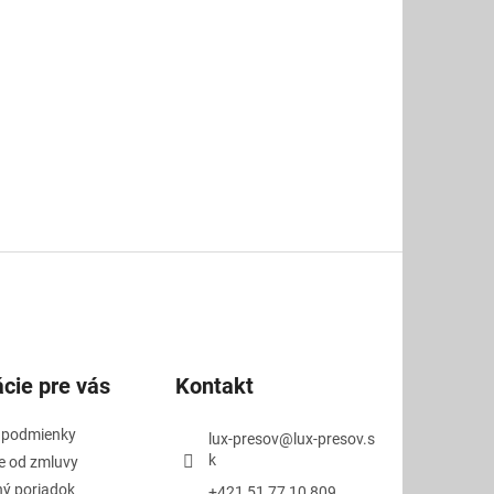
cie pre vás
Kontakt
 podmienky
lux-presov
@
lux-presov.s
k
e od zmluvy
ý poriadok
+421 51 77 10 809