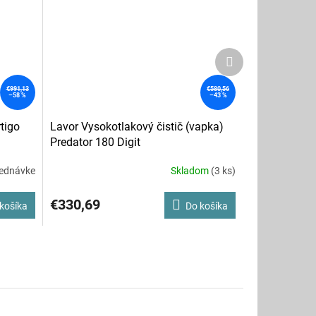
Ďalší
produkt
€991,13
€580,56
–58 %
–43 %
tigo
Lavor Vysokotlakový čistič (vapka)
Predator 180 Digit
jednávke
Skladom
(3 ks)
€330,69
košíka
Do košíka