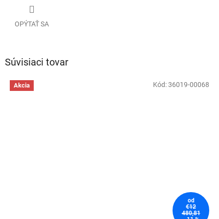
OPÝTAŤ SA
Súvisiaci tovar
Kód:
36019-00068
Akcia
od
€12
480,81