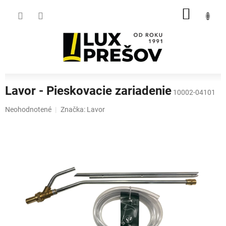
Prejsť
NÁKU
na
obsah
KOŠÍK
Lavor - Pieskovacie zariadenie
10002-04101
Priemerné
Neohodnotené
Značka:
Lavor
hodnotenie
produktu
je
0,0
z
5
hviezdičiek.