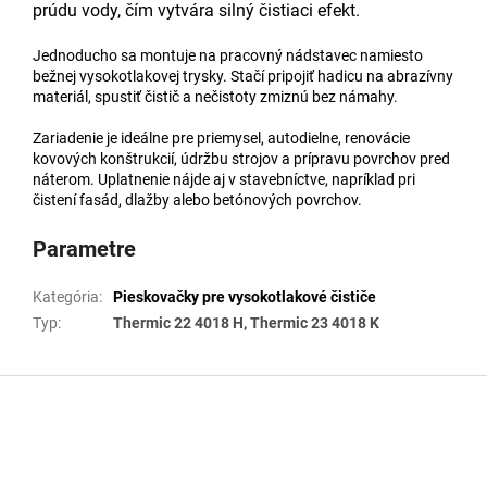
prúdu vody, čím vytvára silný čistiaci efekt.
Jednoducho sa montuje na pracovný nádstavec namiesto
bežnej vysokotlakovej trysky. Stačí pripojiť hadicu na abrazívny
materiál, spustiť čistič a nečistoty zmiznú bez námahy.
Zariadenie je ideálne pre priemysel, autodielne, renovácie
kovových konštrukcií, údržbu strojov a prípravu povrchov pred
náterom. Uplatnenie nájde aj v stavebníctve, napríklad pri
čistení fasád, dlažby alebo betónových povrchov.
Parametre
Kategória
:
Pieskovačky pre vysokotlakové čističe
Typ
:
Thermic 22 4018 H, Thermic 23 4018 K
Z
á
p
ä
t