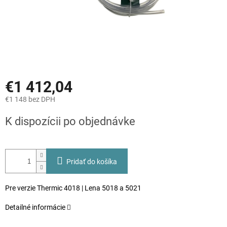
€1 412,04
€1 148 bez DPH
Jednotková
K dispozícii po objednávke
cena:
Pridať do košíka
Pre verzie Thermic 4018 | Lena 5018 a 5021
Detailné informácie