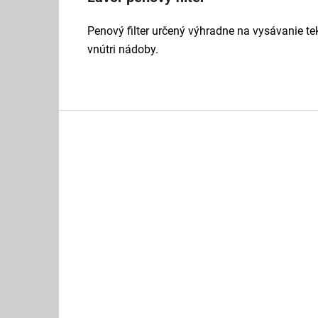
Penový filter určený výhradne na vysávanie t
vnútri nádoby.
Z
á
p
ä
t
i
e