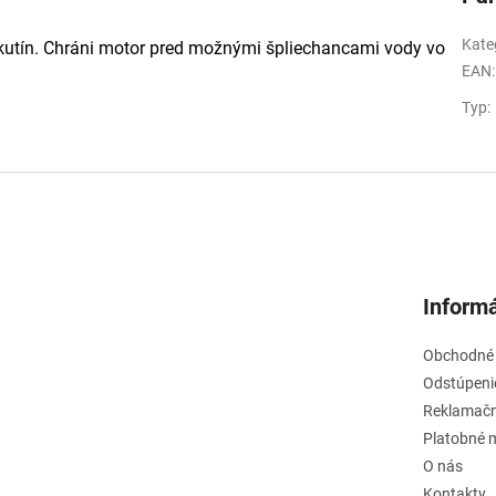
Kate
ekutín. Chráni motor pred možnými špliechancami vody vo
EAN
:
Typ
:
Informá
Obchodné
Odstúpeni
Reklamačn
Platobné 
O nás
Kontakty