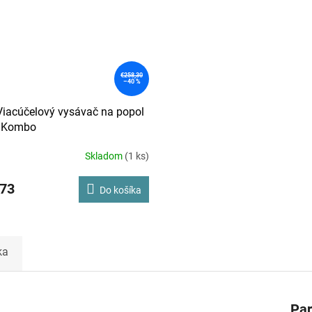
€258,30
–40 %
Viacúčelový vysávač na popol
y Kombo
Skladom
(1 ks)
,73
Do košíka
ka
Pa