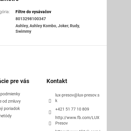
gória
:
Filtre do vysávačov
8013298100347
Ashley, Ashley Kombo, Joker, Rudy,
Swimmy
cie pre vás
Kontakt
 podmienky
lux-presov
@
lux-presov.s
k
e od zmluvy
ý poriadok
+421 51 77 10 809
metódy
http://www.fb.com/LUX
Presov