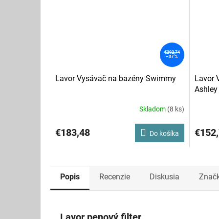
€292,74
–37 %
Lavor Vysávač na bazény Swimmy
Lavor 
Ashle
Skladom
(8 ks)
Priemerné
hodnotenie
produktu
€183,48
€152
Do košíka
je
5,0
z
5
hviezdičiek.
Popis
Recenzie
Diskusia
Znač
Lavor penový filter