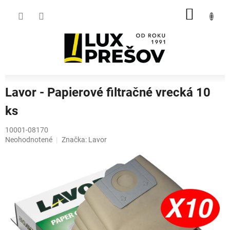
Prejsť
NÁKU
na
obsah
KOŠÍK
Lavor - Papierové filtračné vrecká 10
ks
10001-08170
Priemerné
Neohodnotené
Značka:
Lavor
hodnotenie
produktu
je
0,0
z
5
hviezdičiek.