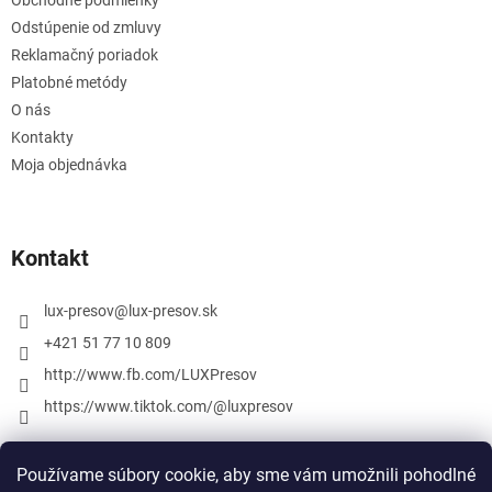
Odstúpenie od zmluvy
Reklamačný poriadok
Platobné metódy
O nás
Kontakty
Moja objednávka
Kontakt
lux-presov
@
lux-presov.sk
+421 51 77 10 809
http://www.fb.com/LUXPresov
https://www.tiktok.com/@luxpresov
Používame súbory cookie, aby sme vám umožnili pohodlné