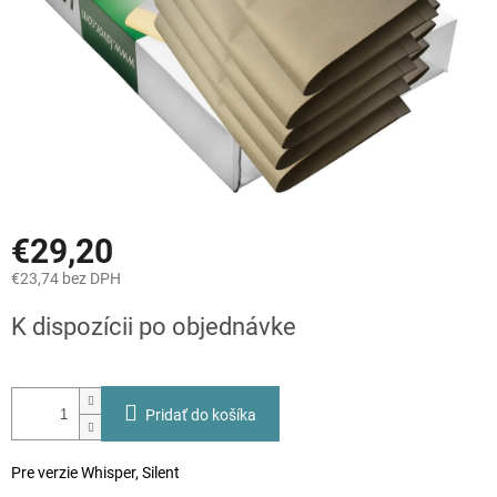
€29,20
€23,74 bez DPH
Jednotková
K dispozícii po objednávke
cena:
Pridať do košíka
Pre verzie Whisper, Silent