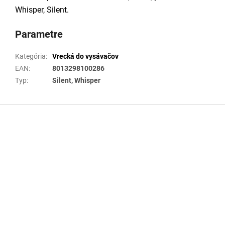
Whisper, Silent.
Parametre
Kategória
:
Vrecká do vysávačov
EAN
:
8013298100286
Typ
:
Silent, Whisper
Z
á
p
ä
t
i
e