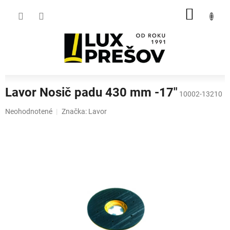
Prejsť
NÁKU
na
obsah
KOŠÍK
Lavor Nosič padu 430 mm -17"
10002-13210
Priemerné
Neohodnotené
Značka:
Lavor
hodnotenie
produktu
je
0,0
z
5
hviezdičiek.