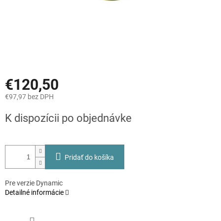
€120,50
€97,97 bez DPH
Jednotková
K dispozícii po objednávke
cena:
Pridať do košíka
Pre verzie Dynamic
Detailné informácie