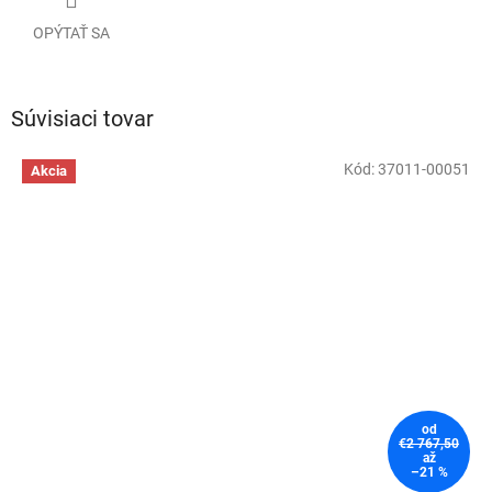
OPÝTAŤ SA
Súvisiaci tovar
Kód:
37011-00051
Akcia
od
€2 767,50
až
–21 %