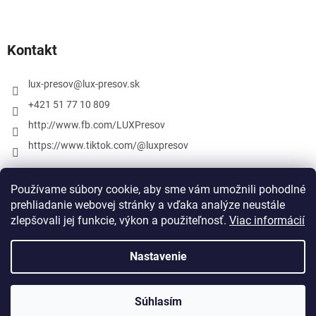
Kontakt
lux-presov
@
lux-presov.sk
+421 51 77 10 809
http://www.fb.com/LUXPresov
https://www.tiktok.com/@luxpresov
Používame súbory cookie, aby sme vám umožnili pohodlné
prehliadanie webovej stránky a vďaka analýze neustále
zlepšovali jej funkcie, výkon a použiteľnosť.
Viac informácií
Nastavenie
Vytvoril Shoptet
Súhlasím
Copyright 2026
lux-presov.sk
. Všetky práva vyhradené.