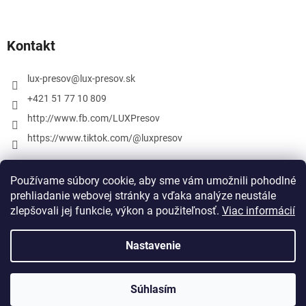
Kontakt
lux-presov
@
lux-presov.sk
+421 51 77 10 809
http://www.fb.com/LUXPresov
https://www.tiktok.com/@luxpresov
Používame súbory cookie, aby sme vám umožnili pohodlné
prehliadanie webovej stránky a vďaka analýze neustále
zlepšovali jej funkcie, výkon a použiteľnosť.
Viac informácií
Nastavenie
Vytvoril Shoptet
Súhlasím
Copyright 2026
lux-presov.sk
. Všetky práva vyhradené.