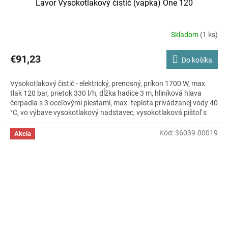
Lavor Vysokotlakový čistič (vapka) One 120
Skladom
(1 ks)
Priemerné
hodnotenie
produktu
€91,23
Do košíka
je
3,5
Vysokotlakový čistič - elektrický, prenosný, príkon 1700 W, max.
z
tlak 120 bar, prietok 330 l/h, dĺžka hadice 3 m, hliníková hlava
5
čerpadla s 3 oceľovými piestami, max. teplota privádzanej vody 40
hviezdičiek.
°C, vo výbave vysokotlakový nadstavec, vysokotlaková pištoľ s
rýchlospojkou, fľaša na čistiaci prostriedok, automatický systém
vypnutia, úložný priestor na príslušenstvo, rozmery 42 × 23 × 21
Kód:
36039-00019
Akcia
cm (V×Š×H), hmotnosť 5,7 kg