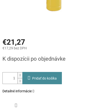
€21,27
€17,29 bez DPH
Jednotková
K dispozícii po objednávke
cena:
Pridať do košíka
Detailné informácie