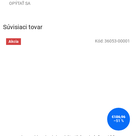
OPÝTAŤ SA
Súvisiaci tovar
Kód:
36053-00001
Akcia
€186,96
–51 %