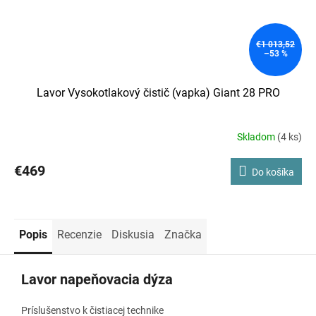
€1 013,52
–53 %
Lavor Vysokotlakový čistič (vapka) Giant 28 PRO
Skladom
(4 ks)
Priemerné
hodnotenie
produktu
€469
Do košíka
je
3,8
z
5
hviezdičiek.
Popis
Recenzie
Diskusia
Značka
Lavor napeňovacia dýza
Príslušenstvo k čistiacej technike