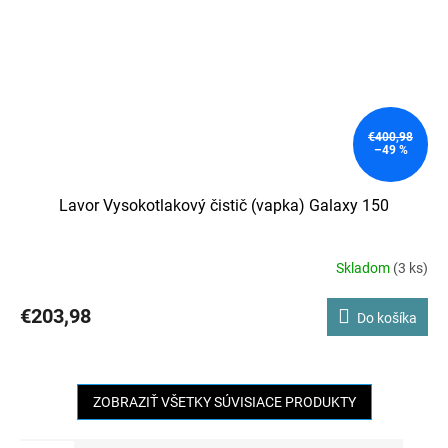
€400,98
–49 %
Lavor Vysokotlakový čistič (vapka) Galaxy 150
Skladom
(3 ks)
Priemerné
hodnotenie
produktu
€203,98
Do košíka
je
5,0
z
5
ZOBRAZIŤ VŠETKY SÚVISIACE PRODUKTY
hviezdičiek.