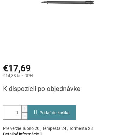
€17,69
€14,38 bez DPH
Jednotková
K dispozícii po objednávke
cena:
Pridať do košíka
Pre verzie Tuono 20 , Tempesta 24 , Tormenta 28
Detailné informácie