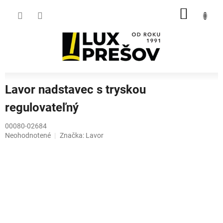
Prejsť
NÁKU
na
obsah
KOŠÍK
Lavor nadstavec s tryskou
regulovateľný
00080-02684
Priemerné
Neohodnotené
Značka:
Lavor
hodnotenie
produktu
je
0,0
z
5
hviezdičiek.