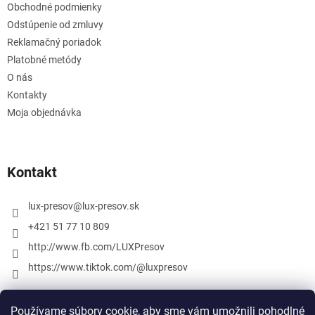
Obchodné podmienky
Odstúpenie od zmluvy
Reklamačný poriadok
Platobné metódy
O nás
Kontakty
Moja objednávka
Kontakt
lux-presov
@
lux-presov.sk
+421 51 77 10 809
http://www.fb.com/LUXPresov
https://www.tiktok.com/@luxpresov
Používame súbory cookie, aby sme vám umožnili pohodlné