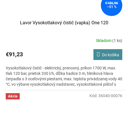
€186,96
–51 %
Lavor Vysokotlakový čistič (vapka) One 120
Skladom
(1 ks)
Priemerné
hodnotenie
produktu
€91,23
Do košíka
je
3,5
Vysokotlakový čistič - elektrický, prenosný, príkon 1700 W, max.
z
tlak 120 bar, prietok 330 l/h, dĺžka hadice 3 m, hliníková hlava
5
čerpadla s 3 oceľovými piestami, max. teplota privádzanej vody 40
hviezdičiek.
°C, vo výbave vysokotlakový nadstavec, vysokotlaková pištoľ s
rýchlospojkou, fľaša na čistiaci prostriedok, automatický systém
vypnutia, úložný priestor na príslušenstvo, rozmery 42 × 23 × 21
Kód:
36040-00076
Akcia
cm (V×Š×H), hmotnosť 5,7 kg