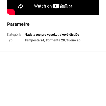
Parametre
Kategória
:
Nadstavce pre vysokotlakové čističe
Typ
:
Tempesta 24, Tormenta 28, Tuono 20
Z
á
p
ä
t
i
e