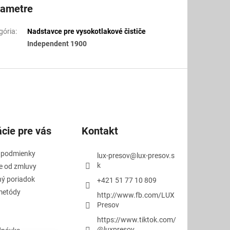
rametre
gória
:
Nadstavce pre vysokotlakové čističe
Independent 1900
cie pre vás
Kontakt
 podmienky
lux-presov
@
lux-presov.s
k
e od zmluvy
ý poriadok
+421 51 77 10 809
metódy
http://www.fb.com/LUX
Presov
https://www.tiktok.com/
@luxpresov