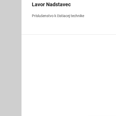
Lavor Nadstavec
Príslušenstvo k čistiacej technike
Z
á
p
ä
t
i
e