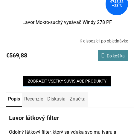
€745,38
–23 %
Lavor Mokro-suchý vysávač Windy 278 PF
K dispozícii po objednávke
€569,88
Do košíka
ZOBRAZIŤ VŠETKY SÚVISIACE PRODUKTY
Popis
Recenzie
Diskusia
Značka
Lavor látkový filter
Odolný látkový filter, ktorý sa vďaka svojmu tvaru a