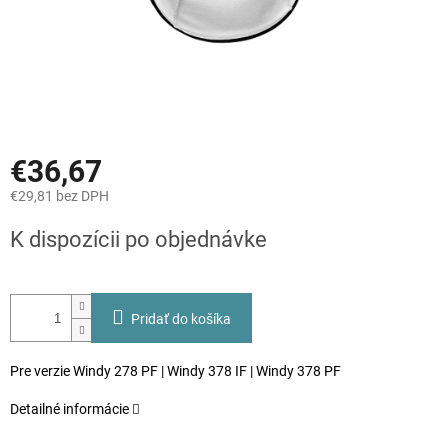
€36,67
€29,81 bez DPH
Jednotková
K dispozícii po objednávke
cena:
Pridať do košíka
Pre verzie Windy 278 PF | Windy 378 IF | Windy 378 PF
Detailné informácie