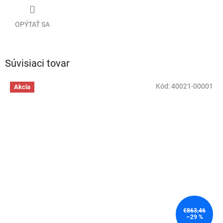
OPÝTAŤ SA
Súvisiaci tovar
Kód:
40021-00001
Akcia
€863,46
–29 %