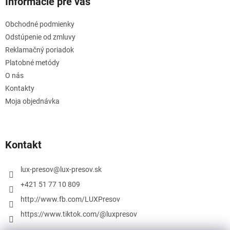
Informácie pre vás
Obchodné podmienky
Odstúpenie od zmluvy
Reklamačný poriadok
Platobné metódy
O nás
Kontakty
Moja objednávka
Kontakt
lux-presov
@
lux-presov.sk
+421 51 77 10 809
http://www.fb.com/LUXPresov
https://www.tiktok.com/@luxpresov