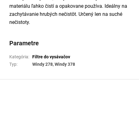
materiálu ľahko čistí a opakovane používa. Ideálny na
zachytávanie hrubých nečistôt. Určený len na suché
nečistoty.
Parametre
Kategória
:
Filtre do vysávačov
Typ
:
Windy 278, Windy 378
Z
á
p
ä
t
i
e