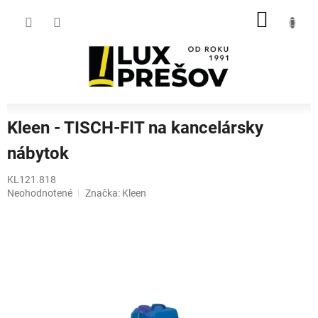
Prejsť
NÁKU
na
obsah
KOŠÍK
Kleen - TISCH-FIT na kancelársky
nábytok
KL121.818
Priemerné
Neohodnotené
Značka:
Kleen
hodnotenie
produktu
je
0,0
z
5
hviezdičiek.