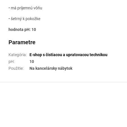
• má príjemnú vôňu
• šetrný k pokožke
hodnota pH: 10
Parametre
Kategória
:
E-shop s čistiacou a upratovacou technikou
pH
:
10
Použitie
:
Na kancelársky nábytok
Z
á
p
ä
t
i
e