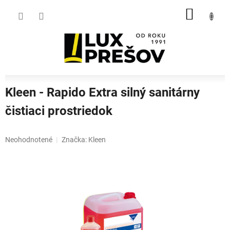
Prejsť
NÁKU
na
obsah
KOŠÍK
Kleen - Rapido Extra silný sanitárny
čistiaci prostriedok
Priemerné
Neohodnotené
Značka:
Kleen
hodnotenie
produktu
je
0,0
z
5
hviezdičiek.