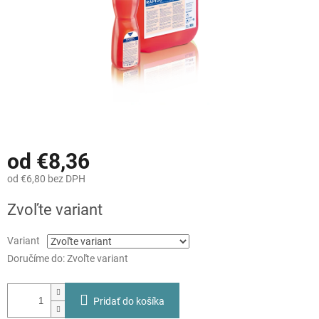
od
€8,36
od
€6,80
bez DPH
Jednotková
Zvoľte variant
cena:
Variant
Doručíme do:
Zvoľte variant
Pridať do košíka