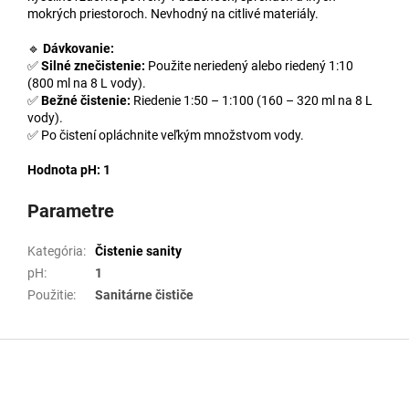
mokrých priestoroch. Nevhodný na citlivé materiály.
🔹
Dávkovanie:
✅
Silné znečistenie:
Použite neriedený alebo riedený 1:10
(800 ml na 8 L vody).
✅
Bežné čistenie:
Riedenie 1:50 – 1:100 (160 – 320 ml na 8 L
vody).
✅ Po čistení opláchnite veľkým množstvom vody.
Hodnota pH: 1
Parametre
Kategória
:
Čistenie sanity
pH
:
1
Použitie
:
Sanitárne čističe
Z
á
p
ä