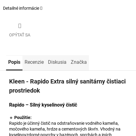
Detailné informácie
OPÝTAŤ SA
Popis
Recenzie
Diskusia
Značka
Kleen - Rapido Extra silný sanitárny čistiaci
prostriedok
Rapido – Silný kyselinový čistič
🔹
Použitie:
Rapido je účinný čistič na odstraňovanie vodného kameňa,
močového kameňa, hrdze a cementových škvŕn. Vhodný na
kyselinovzdorné povrchy v bazénoch, sprchách a iných