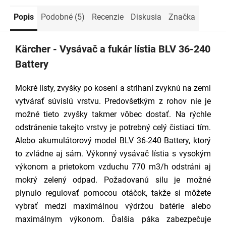
Popis
Podobné (5)
Recenzie
Diskusia
Značka
Kärcher - Vysávač a fukár lístia BLV 36-240
Battery
Mokré listy, zvyšky po kosení a strihaní zvyknú na zemi
vytvárať súvislú vrstvu. Predovšetkým z rohov nie je
možné tieto zvyšky takmer vôbec dostať. Na rýchle
odstránenie takejto vrstvy je potrebný celý čistiaci tím.
Alebo akumulátorový model BLV 36-240 Battery, ktorý
to zvládne aj sám. Výkonný vysávač lístia s vysokým
výkonom a prietokom vzduchu 770 m3/h odstráni aj
mokrý zelený odpad. Požadovanú silu je možné
plynulo regulovať pomocou otáčok, takže si môžete
vybrať medzi maximálnou výdržou batérie alebo
maximálnym výkonom. Ďalšia páka zabezpečuje