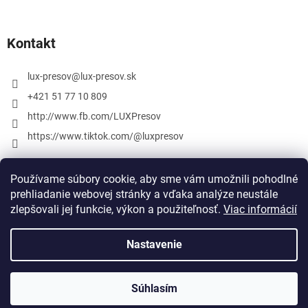
Kontakt
lux-presov
@
lux-presov.sk
+421 51 77 10 809
http://www.fb.com/LUXPresov
https://www.tiktok.com/@luxpresov
Používame súbory cookie, aby sme vám umožnili pohodlné
prehliadanie webovej stránky a vďaka analýze neustále
zlepšovali jej funkcie, výkon a použiteľnosť.
Viac informácií
Nastavenie
Vytvoril Shoptet
Súhlasím
Copyright 2026
lux-presov.sk
. Všetky práva vyhradené.