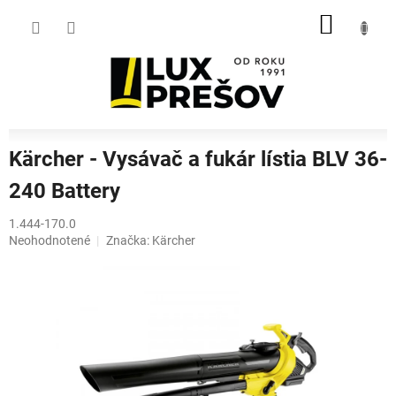
Prejsť
NÁKU
na
obsah
KOŠÍK
Kärcher - Vysávač a fukár lístia BLV 36-
240 Battery
1.444-170.0
Priemerné
Neohodnotené
Značka:
Kärcher
hodnotenie
produktu
je
0,0
z
5
hviezdičiek.