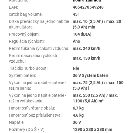
Kategória
:
Dom a záhrada
EAN
:
4054278549248
catch bag volume
:
45 l
Dĺžka prevádzky na jedno nabitie
max. 10 (2,5 Ah) / max. 20
akumulátora
:
(5,0 Ah) min
Pracovný objem
:
104 dB(A)
Regulácia rýchlosti
:
Áno
Režim fúkania rýchlosti vzduchu
:
max. 240 km/h
Režim nasávania rýchlosti
max. 130 km/h
vzduchu
:
Tlačidlo Turbo Boost
:
Nie
Systém batérií
:
36 V Systém batérií
Výkon na jedno nabitie batérie -
max. 75 (2,5 Ah) / max. 150
režim sania
:
(5,0 Ah) l
Výkon na jedno nabitie batérie -
max. 550 (2,5 Ah) / max.
režim vyfukovania
:
1100 (5,0 Ah) m²
Hmotnosť vrátane obalu
:
6,7 kg
Hmotnosť bez príslušenstva
:
4,6 kg
Napätie
:
36 V
Rozmery (D x Š x V)
:
1290 x 230 x 380 mm