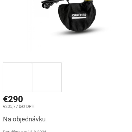
€290
€235,77 bez DPH
Jednotková
Na objednávku
cena: