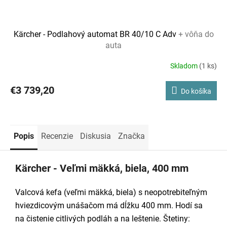
Kärcher - Podlahový automat BR 40/10 C Adv
+ vôňa do
auta
Skladom
(1 ks)
€3 739,20
Do košíka
Popis
Recenzie
Diskusia
Značka
Kärcher - Veľmi mäkká, biela, 400 mm
Valcová kefa (veľmi mäkká, biela) s neopotrebiteľným
hviezdicovým unášačom má dĺžku 400 mm. Hodí sa
na čistenie citlivých podláh a na leštenie. Štetiny: