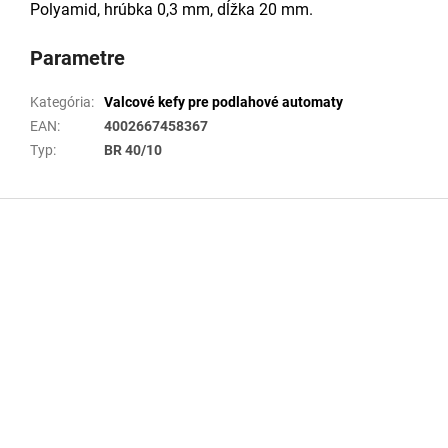
Polyamid, hrúbka 0,3 mm, dĺžka 20 mm.
Parametre
Kategória
:
Valcové kefy pre podlahové automaty
EAN
:
4002667458367
Typ
:
BR 40/10
Z
á
p
ä
t
i
e