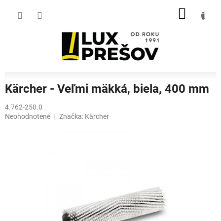
Prejsť
NÁKU
na
obsah
KOŠÍK
Kärcher - Veľmi mäkká, biela, 400 mm
4.762-250.0
Priemerné
Neohodnotené
Značka:
Kärcher
hodnotenie
produktu
je
0,0
z
5
hviezdičiek.