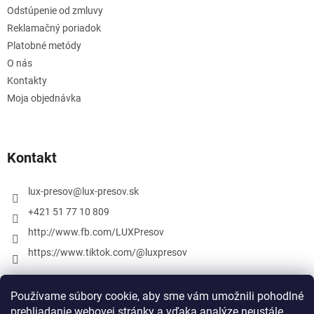
Odstúpenie od zmluvy
Reklamačný poriadok
Platobné metódy
O nás
Kontakty
Moja objednávka
Kontakt
lux-presov
@
lux-presov.sk
+421 51 77 10 809
http://www.fb.com/LUXPresov
https://www.tiktok.com/@luxpresov
Používame súbory cookie, aby sme vám umožnili pohodlné
prehliadanie webovej stránky a vďaka analýze neustále