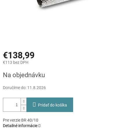
€138,99
€113 bez DPH
Jednotková
Na objednávku
cena:
Doručíme do:
11.8.2026
Pridať do košíka
Pre verzie BR 40/10
Detailné informácie