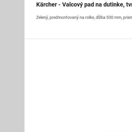
Kärcher - Valcový pad na dutinke, tv
Zelený, predmontovaný na rolke, dĺžka 530 mm, pri
Z
á
p
ä
t
i
e