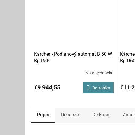
Kärcher - Podlahový automat B 50 W
Kärche
Bp R55
Bp D6
Na objednávku
€9 944,55
€11 2
Do košíka
Popis
Recenzie
Diskusia
Znač