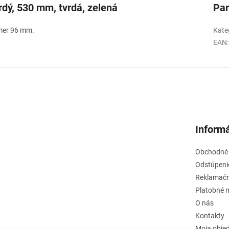
rdý, 530 mm, tvrdá, zelená
Pa
emer 96 mm.
Kate
EAN
:
Informá
Obchodné
Odstúpeni
Reklamačn
Platobné 
O nás
Kontakty
Moja obje