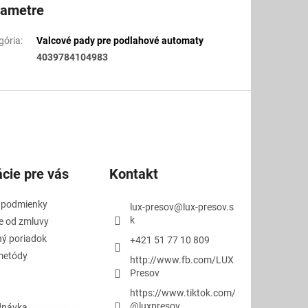
rametre
gória
:
Valcové pady pre podlahové automaty
4039784104983
cie pre vás
Kontakt
 podmienky
lux-presov
@
lux-presov.s
k
e od zmluvy
ý poriadok
+421 51 77 10 809
metódy
http://www.fb.com/LUX
Presov
https://www.tiktok.com/
@luxpresov
dnávka