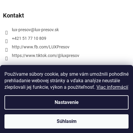
Kontakt
lux-presov
@
lux-presov.sk
+421 51 77 10 809
http://www.fb.com/LUXPresov
https://www.tiktok.com/@luxpresov
Používame súbory cookie, aby sme vám umožnili pohodlné
prehliadanie webovej stránky a vďaka analýze neustále
zlepšovali jej funkcie, výkon a použiteľnosť.
Viac informácií
Nastavenie
Vytvoril Shoptet
Súhlasím
Copyright 2026
lux-presov.sk
. Všetky práva vyhradené.