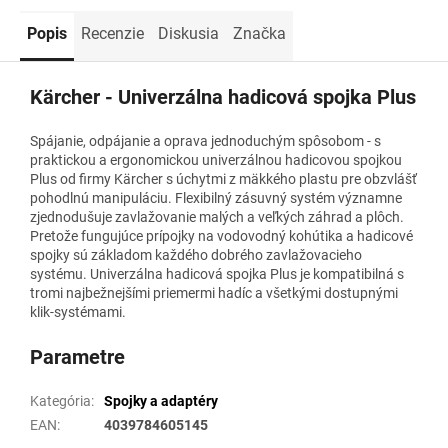
Popis
Recenzie
Diskusia
Značka
Kärcher - Univerzálna hadicová spojka Plus
Spájanie, odpájanie a oprava jednoduchým spôsobom - s
praktickou a ergonomickou univerzálnou hadicovou spojkou
Plus od firmy Kärcher s úchytmi z mäkkého plastu pre obzvlášť
pohodlnú manipuláciu. Flexibilný zásuvný systém významne
zjednodušuje zavlažovanie malých a veľkých záhrad a plôch.
Pretože fungujúce prípojky na vodovodný kohútika a hadicové
spojky sú základom každého dobrého zavlažovacieho
systému. Univerzálna hadicová spojka Plus je kompatibilná s
tromi najbežnejšími priemermi hadíc a všetkými dostupnými
klik-systémami.
Parametre
Kategória
:
Spojky a adaptéry
EAN
:
4039784605145