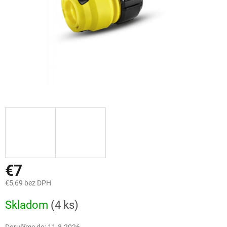
€7
€5,69 bez DPH
Jednotková
Skladom
(4 ks)
cena: