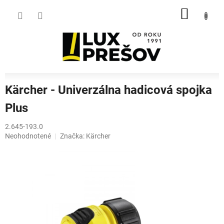
Prejsť
NÁKU
na
obsah
KOŠÍK
Kärcher - Univerzálna hadicová spojka
Plus
2.645-193.0
Priemerné
Neohodnotené
Značka:
Kärcher
hodnotenie
produktu
je
0,0
z
5
hviezdičiek.