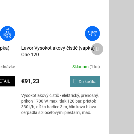
od
€1
€186,96
859,76
–51 %
–11 %
Ďalší
apka)
Lavor Vysokotlakový čistič (vapka)
produkt
One 120
jednávke
Skladom
(1 ks)
Priemerné
hodnotenie
produktu
€91,23
ETAIL
Do košíka
je
3,5
Vysokotlakový čistič - elektrický, prenosný,
z
príkon 1700 W, max. tlak 120 bar, prietok
5
330 l/h, dĺžka hadice 3 m, hliníková hlava
hviezdičiek.
čerpadla s 3 oceľovými piestami, max.
teplota privádzanej vody 40 °C, vo výbave
vysokotlakový nadstavec, vysokotlaková
pištoľ s rýchlospojkou, fľaša na čistiaci