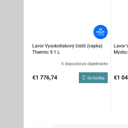
€2
014,74
–11 %
Lavor Vysokotlakový čistič (vapka)
Lavor 
Thermic 9.1 L
Mystic
K dispozícii po objednávke
€1 776,74
€1 04
Do košíka