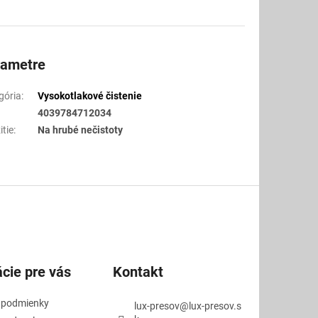
prostriedok, automatický systém vypnutia,
úložný priestor na príslušenstvo, rozmery
42 × 23 × 21 cm (V×Š×H), hmotnosť 5,7 kg
rametre
gória
:
Vysokotlakové čistenie
4039784712034
itie
:
Na hrubé nečistoty
cie pre vás
Kontakt
 podmienky
lux-presov
@
lux-presov.s