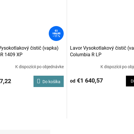
€1
186,95
–11 %
Vysokotlakový čistič (vapka)
Lavor Vysokotlakový čistič (v
-R 1409 XP
Columbia R LP
K dispozícii po objednávke
K dispozícii po ob
€1 640,57
7,22
od
D
Do košíka