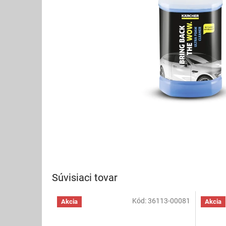
Súvisiaci tovar
Kód:
36113-00081
Akcia
Akcia