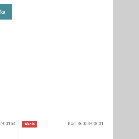
íka
2-00154
Kód:
36053-00001
Akcia