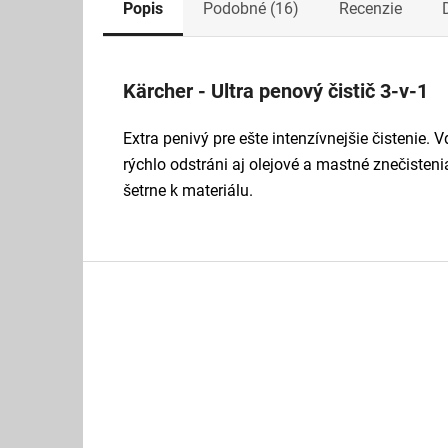
Popis
Podobné (16)
Recenzie
Kärcher - Ultra penový čistič 3-v-1
Extra penivý pre ešte intenzívnejšie čisteni
rýchlo odstráni aj olejové a mastné znečistenia
šetrne k materiálu.
Z
á
p
ä
t
i
e