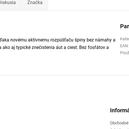
Diskusia
Značka
Pa
Kate
e. Vďaka novému aktívnemu rozpúšťaču špiny bez námahy a
EAN
:
 ako aj typické znečistenia áut a ciest. Bez fosfátov a
Použ
Informá
Obchodné