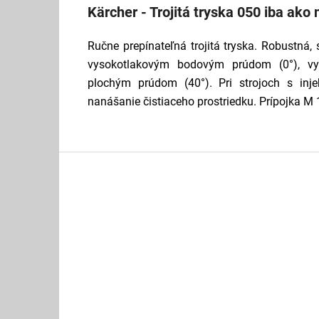
Kärcher - Trojitá tryska 050 iba ako
Ručne prepínateľná trojitá tryska. Robustná
vysokotlakovým bodovým prúdom (0°), vy
plochým prúdom (40°). Pri strojoch s inj
nanášanie čistiaceho prostriedku. Prípojka M 1
Z
á
p
ä
t
i
e