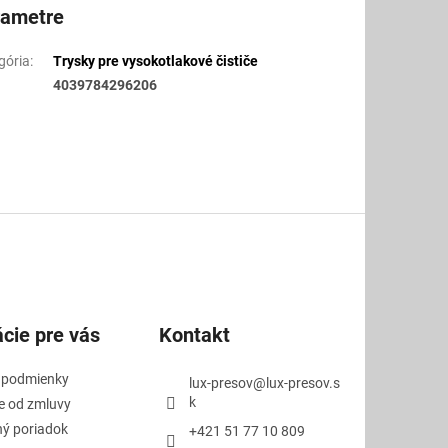
rametre
gória
:
Trysky pre vysokotlakové čističe
4039784296206
cie pre vás
Kontakt
 podmienky
lux-presov
@
lux-presov.s
k
e od zmluvy
ý poriadok
+421 51 77 10 809