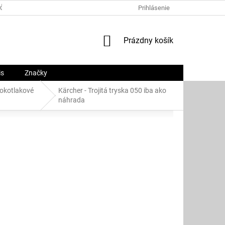
ČNÝ PORIADOK
PLATOBNÉ METÓDY
Prihlásenie
O NÁS
KONTAKTY
NÁKUPNÝ
Prázdny košík
KOŠÍK
is
Značky
sokotlakové
Kärcher - Trojitá tryska 050 iba ako
náhrada