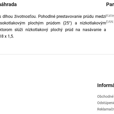
 náhrada
Pa
Kate
, s dlhou životnosťou. Pohodlné prestavovanie prúdu medzi
EAN
:
sokotlakovým plochým prúdom (25°) a nízkotlakovým
ektorom slúži nízkotlakový plochý prúd na nasávanie a
8 x 1,5.
Informá
Obchodné
Odstúpeni
Reklamačn