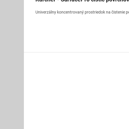
Univerzálny koncentrovaný prostriedok na čistenie po
Z
á
p
ä
t
i
e