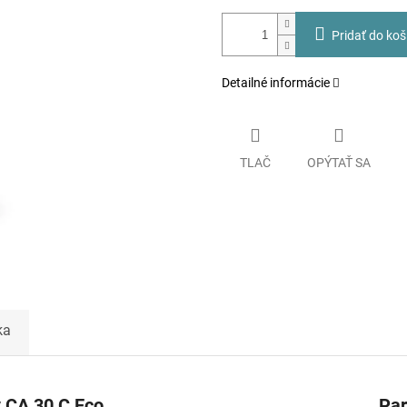
Pridať do koš
Detailné informácie
TLAČ
OPÝTAŤ SA
ka
v CA 30 C Eco
Pa