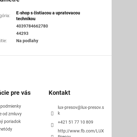
E-shop s čistiacou a upratovacou
gória
:
technikou
4039784662780
44293
itie
:
Na podlahy
cie pre vás
Kontakt
 podmienky
lux-presov
@
lux-presov.s
k
e od zmluvy
ý poriadok
+421 51 77 10 809
metódy
http://www.fb.com/LUX
Presov