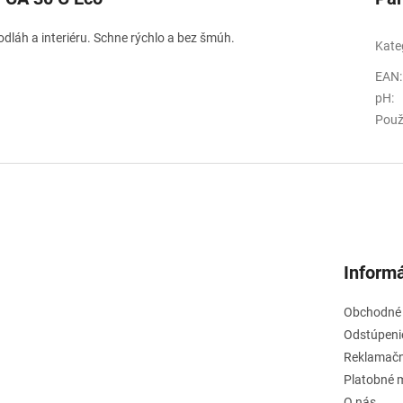
dláh a interiéru. Schne rýchlo a bez šmúh.
Kate
EAN
:
pH
:
Použ
Informá
Obchodné
Odstúpeni
Reklamačn
Platobné 
O nás