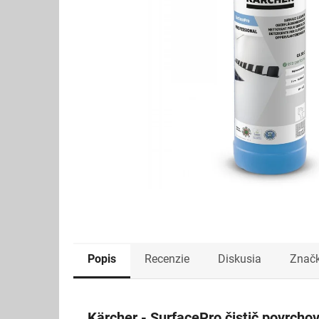
Popis
Recenzie
Diskusia
Znač
Kärcher - SurfacePro čistič povrcho