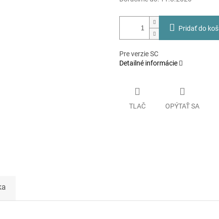
Pridať do koš
Pre verzie SC
Detailné informácie
TLAČ
OPÝTAŤ SA
ka