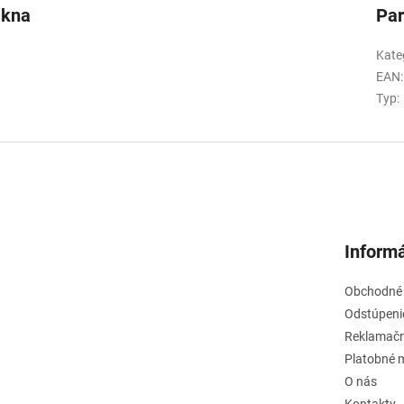
ákna
Pa
Kate
EAN
:
Typ
:
Informá
Obchodné
Odstúpeni
Reklamačn
Platobné 
O nás
Kontakty