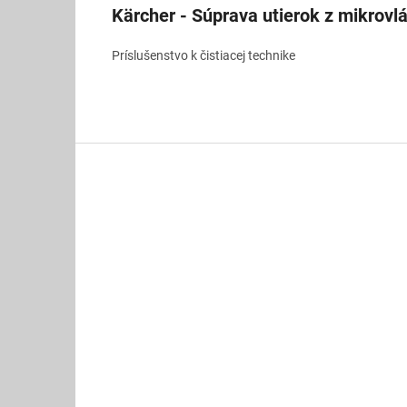
Kärcher - Súprava utierok z mikrovl
Príslušenstvo k čistiacej technike
Z
á
p
ä
t
i
e