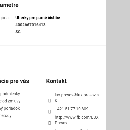
rametre
gória
:
Utierky pre parné čističe
4002667016413
SC
cie pre vás
Kontakt
 podmienky
lux-presov
@
lux-presov.s
k
e od zmluvy
ý poriadok
+421 51 77 10 809
metódy
http://www.fb.com/LUX
Presov