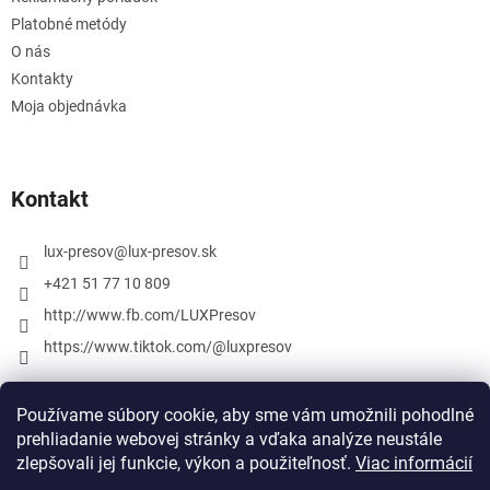
Platobné metódy
O nás
Kontakty
Moja objednávka
Kontakt
lux-presov
@
lux-presov.sk
+421 51 77 10 809
http://www.fb.com/LUXPresov
https://www.tiktok.com/@luxpresov
Používame súbory cookie, aby sme vám umožnili pohodlné
prehliadanie webovej stránky a vďaka analýze neustále
zlepšovali jej funkcie, výkon a použiteľnosť.
Viac informácií