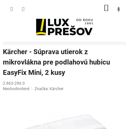
Prejsť
NÁKU
na
obsah
KOŠÍK
Kärcher - Súprava utierok z
mikrovlákna pre podlahovú hubicu
EasyFix Mini, 2 kusy
2.863-296.0
Priemerné
Neohodnotené
Značka:
Kärcher
hodnotenie
produktu
je
0,0
z
5
hviezdičiek.