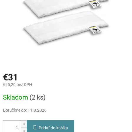
€31
€25,20 bez DPH
Jednotková
Skladom
(2 ks)
cena:
Doručíme do:
11.8.2026
Pridať do košíka