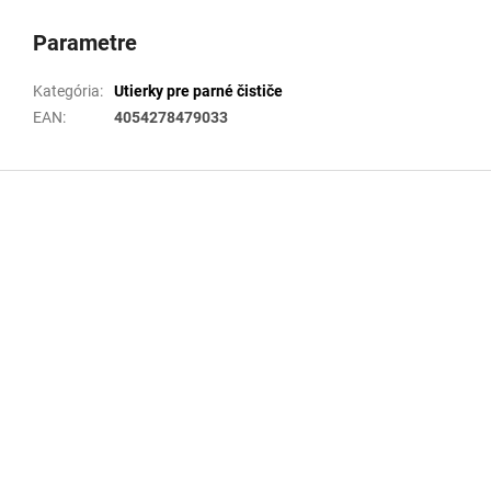
Parametre
Kategória
:
Utierky pre parné čističe
EAN
:
4054278479033
Z
á
p
ä
t
i
e