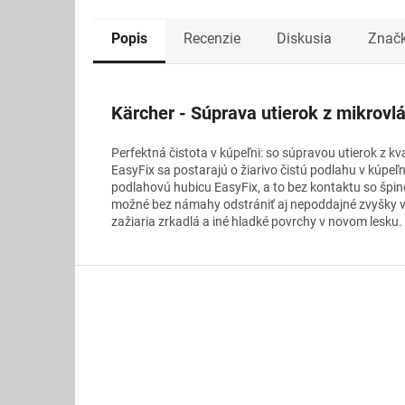
Popis
Recenzie
Diskusia
Znač
Kärcher - Súprava utierok z mikrovl
Perfektná čistota v kúpeľni: so súpravou utierok z k
EasyFix sa postarajú o žiarivo čistú podlahu v kúpe
podlahovú hubicu EasyFix, a to bez kontaktu so špi
možné bez námahy odstrániť aj nepoddajné zvyšky v
zažiaria zrkadlá a iné hladké povrchy v novom lesku.
Z
á
p
ä
t
i
e