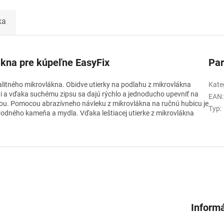
ka
ákna pre kúpeľne EasyFix
Pa
valitného mikrovlákna. Obidve utierky na podlahu z mikrovlákna
Kate
ľni a vďaka suchému zipsu sa dajú rýchlo a jednoducho upevniť na
EAN
:
nou. Pomocou abrazívneho návleku z mikrovlákna na ručnú hubicu je
Typ
:
odného kameňa a mydla. Vďaka leštiacej utierke z mikrovlákna
Informá