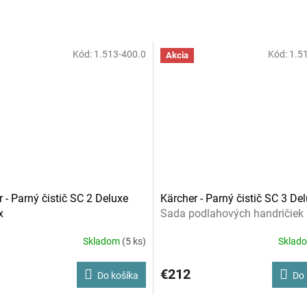
Kód:
1.513-400.0
Kód:
1.5
Akcia
 - Parný čistič SC 2 Deluxe
Kärcher - Parný čistič SC 3 De
x
Sada podlahových handričiek
Skladom
(5 ks)
Sklad
€212
Do košíka
Do 