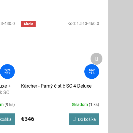
13-430.0
Kód:
1.513-460.0
Akcia
Ďalší
produkt
€225
€372
–5 %
–6 %
luxe
+
Kärcher - Parný čistič SC 4 Deluxe
 k SC
om
(9 ks)
Skladom
(1 ks)
€346
košíka
Do košíka