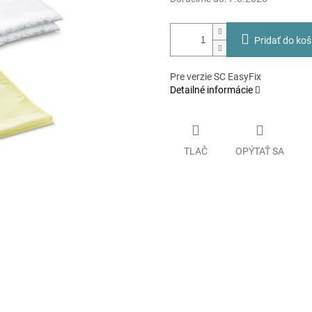
Pridať do koš
Pre verzie SC EasyFix
Detailné informácie
TLAČ
OPÝTAŤ SA