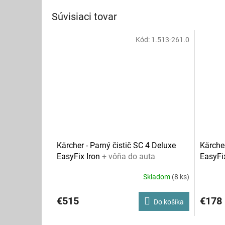
Súvisiaci tovar
Kód:
1.513-261.0
Kärcher - Parný čistič SC 4 Deluxe
Kärcher
EasyFix Iron
+ vôňa do auta
EasyFi
Skladom
(8 ks)
€515
€178
Do košíka