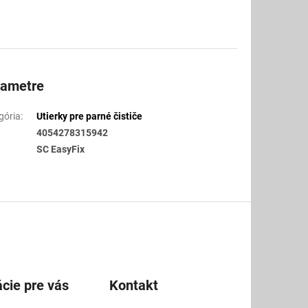
rametre
gória
:
Utierky pre parné čističe
4054278315942
SC EasyFix
cie pre vás
Kontakt