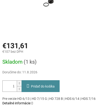
€131,61
€107 bez DPH
Jednotková
Skladom
(1 ks)
cena:
Doručíme do:
11.8.2026
Pridať do košíka
Pre verzie HD 6/13 | HD 7/15 G | HD 728 B | HDS 6/14 | HDS 7/16
Detailné informácie