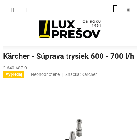
Prejsť
NÁKU
na
obsah
KOŠÍK
Kärcher - Súprava trysiek 600 - 700 l/h
2.640-687.0
Priemerné
Neohodnotené
Značka:
Kärcher
Výpredaj
hodnotenie
produktu
je
0,0
z
5
hviezdičiek.