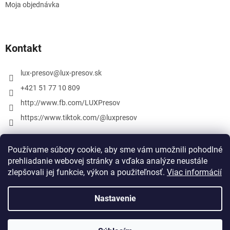
Moja objednávka
Kontakt
lux-presov
@
lux-presov.sk
+421 51 77 10 809
http://www.fb.com/LUXPresov
https://www.tiktok.com/@luxpresov
Používame súbory cookie, aby sme vám umožnili pohodlné
prehliadanie webovej stránky a vďaka analýze neustále
zlepšovali jej funkcie, výkon a použiteľnosť.
Viac informácií
Nastavenie
Vytvoril Shoptet