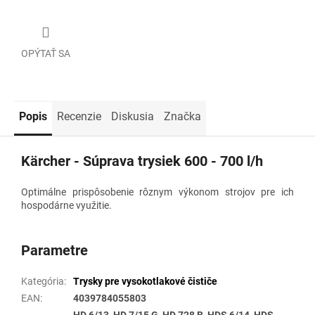
OPÝTAŤ SA
Popis
Recenzie
Diskusia
Značka
Kärcher - Súprava trysiek 600 - 700 l/h
Optimálne prispôsobenie rôznym výkonom strojov pre ich
hospodárne využitie.
Parametre
Kategória
:
Trysky pre vysokotlakové čističe
EAN
:
4039784055803
HD 6/13, HD 7/15 G, HD 728 B, HDS 6/14, HDS