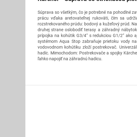
Súprava so všetkým, čo je potrebné na pohodlné zav
prácu vďaka aretovateľnej rukoväti, čím sa udrž
rozstrekovaného prúdu: bodový a kužeľový prúd. Na 
druhej strane oslobodiť terasy a záhradný nábytok
prípojka na kohútik G3/4“ s redukciou G1/2“ ako a
systémom Aqua Stop zabraňuje prietoku vody na k
vodovodnom kohútiku zloží postrekovač. Univerzá
hadíc. Mimochodom: Postrekovače a spojky Kärcher
ľahko napojiť na záhradnú hadicu.
Z
á
p
ä
t
i
e