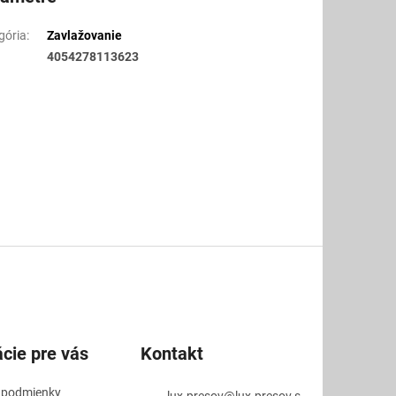
gória
:
Zavlažovanie
4054278113623
cie pre vás
Kontakt
 podmienky