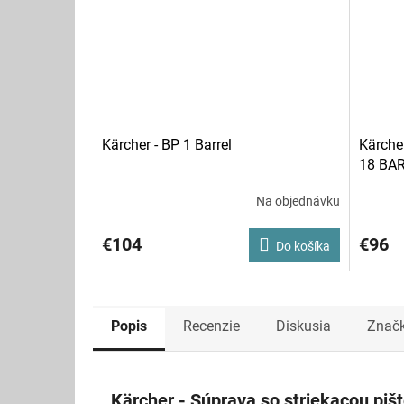
Kärcher - BP 1 Barrel
Kärche
18 BA
Na objednávku
€104
€96
Do košíka
Popis
Recenzie
Diskusia
Znač
Kärcher - Súprava so striekacou piš