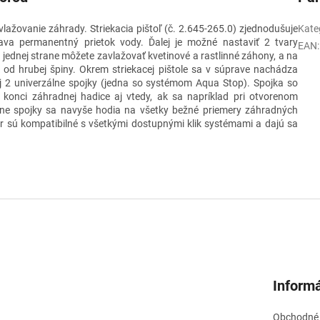
lažovanie záhrady. Striekacia pištoľ (č. 2.645-265.0) zjednodušuje
Kate
iava permanentný prietok vody. Ďalej je možné nastaviť 2 tvary
EAN
:
jednej strane môžete zavlažovať kvetinové a rastlinné záhony, a na
 od hrubej špiny. Okrem striekacej pištole sa v súprave nachádza
j 2 univerzálne spojky (jedna so systémom Aqua Stop). Spojka so
onci záhradnej hadice aj vtedy, ak sa napríklad pri otvorenom
lne spojky sa navyše hodia na všetky bežné priemery záhradných
 sú kompatibilné s všetkými dostupnými klik systémami a dajú sa
Informá
Obchodné