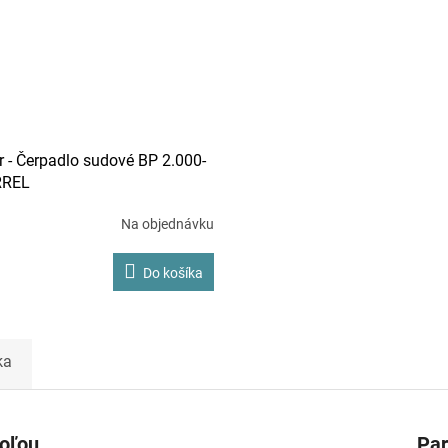
r - Čerpadlo sudové BP 2.000-
RREL
Na objednávku
Do košíka
ka
toľou
Pa