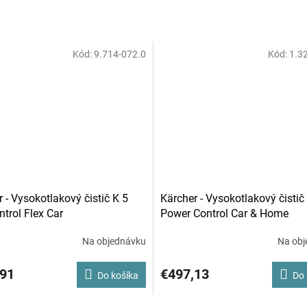
Kód:
9.714-072.0
Kód:
1.3
 - Vysokotlakový čistič K 5
Kärcher - Vysokotlakový čistič
ntrol Flex Car
Power Control Car & Home
Na objednávku
Na obj
,91
€497,13
Do košíka
Do 