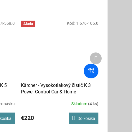
24-558.0
Kód:
1.676-105.0
Akcia
Ďalší
produkt
€242
–9 %
 K 5
Kärcher - Vysokotlakový čistič K 3
Power Control Car & Home
ednávku
Skladom
(4 ks)
Priemerné
hodnotenie
produktu
€220
košíka
Do košíka
je
3,0