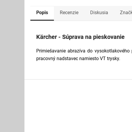
Popis
Recenzie
Diskusia
Znač
Kärcher - Súprava na pieskovanie
Primiešavanie abrazíva do vysokotlakového 
pracovný nadstavec namiesto VT trysky.
Z
á
p
ä
t
i
e