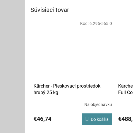
Súvisiaci tovar
Kód:
6.295-565.0
Kärcher - Pieskovací prostriedok,
Kärcher
hrubý 25 kg
Full Co
Na objednávku
€46,74
€488
Do košíka