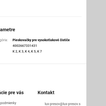
z
5
hviezdičiek.
rametre
gória
:
Pieskovačky pre vysokotlakové čističe
4002667331431
K 2, K 3, K 4, K 5, K 7
cie pre vás
Kontakt
 podmienky
lux-presov
@
lux-presov.s