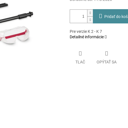
Pridať do koš
Pre verzie K 2 - K 7
Detailné informácie
TLAČ
OPÝTAŤ SA