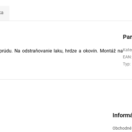
ka
Pa
Kate
prúdu. Na odstraňovanie laku, hrdze a okovín. Montáž na
EAN
:
Typ
:
Informá
Obchodné