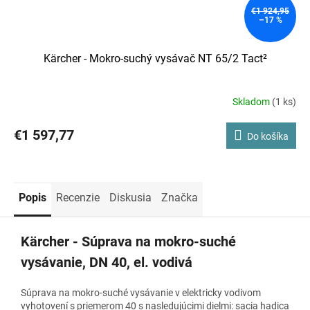
€1 924,95
–17 %
Kärcher - Mokro-suchý vysávač NT 65/2 Tact²
Skladom
(1 ks)
€1 597,77
Do košíka
Popis
Recenzie
Diskusia
Značka
Kärcher - Súprava na mokro-suché
vysávanie, DN 40, el. vodivá
Súprava na mokro-suché vysávanie v elektricky vodivom
vyhotovení s priemerom 40 s nasledujúcimi dielmi: sacia hadica