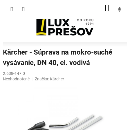
Prejsť
NÁKU
na
obsah
KOŠÍK
Kärcher - Súprava na mokro-suché
vysávanie, DN 40, el. vodivá
2.638-147.0
Priemerné
Neohodnotené
Značka:
Kärcher
hodnotenie
produktu
je
0,0
z
5
hviezdičiek.