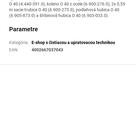
O 40 (4.440-391.0), koleno O 40 z ocele (6.900-276.0), 2x 0,55
m sacie trubice O 40 (6.900-275.0), podlahová hubica O 40
(6.905-873.0) a štrbinová hubica O 40 (6.903-033.0).
Parametre
Kategória
:
E-shop s čistiacou a upratovacou technikou
EAN
:
4002667037043
Z
á
p
ä
t
i
e