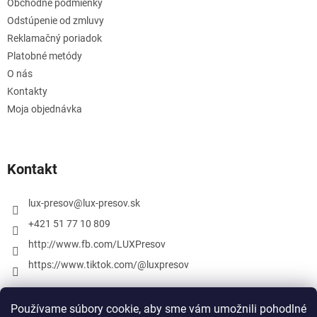
Obchodné podmienky
Odstúpenie od zmluvy
Reklamačný poriadok
Platobné metódy
O nás
Kontakty
Moja objednávka
Kontakt
lux-presov
@
lux-presov.sk
+421 51 77 10 809
http://www.fb.com/LUXPresov
https://www.tiktok.com/@luxpresov
Používame súbory cookie, aby sme vám umožnili pohodlné