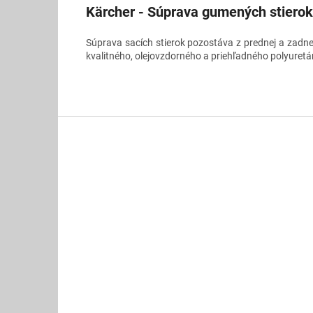
Kärcher - Súprava gumených stiero
Súprava sacích stierok pozostáva z prednej a zadnej
kvalitného, olejovzdorného a priehľadného polyuretá
Z
á
p
ä
t
i
e