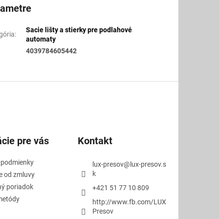
rametre
Sacie lišty a stierky pre podlahové
gória
:
automaty
4039784605442
cie pre vás
Kontakt
 podmienky
lux-presov
@
lux-presov.s
k
e od zmluvy
ý poriadok
+421 51 77 10 809
metódy
http://www.fb.com/LUX
Presov