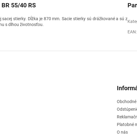
k BR 55/40 RS
Pa
 sacej stierky. Dĺžka je 870 mm. Sacie stierky sú drážkované a sú z
Kate
nu s dlhou životnosťou.
EAN
:
Informá
Obchodné
Odstúpeni
Reklamačn
Platobné 
O nás