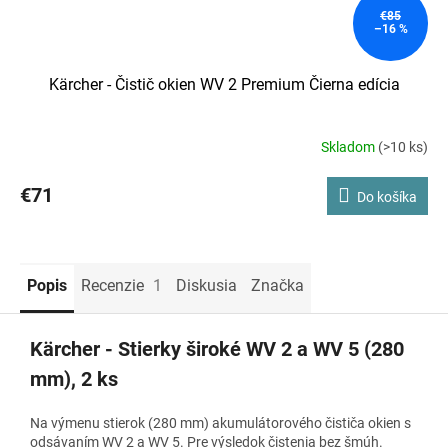
€85
–16 %
Kärcher - Čistič okien WV 2 Premium Čierna edícia
Skladom
(>10 ks)
Priemerné
hodnotenie
produktu
€71
Do košíka
je
5,0
z
5
hviezdičiek.
Popis
Recenzie
1
Diskusia
Značka
Kärcher - Stierky široké WV 2 a WV 5 (280
mm), 2 ks
Na výmenu stierok (280 mm) akumulátorového čističa okien s
odsávaním WV 2 a WV 5. Pre výsledok čistenia bez šmúh.