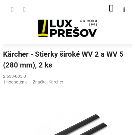
Prejsť
NÁKU
na
obsah
KOŠÍK
Kärcher - Stierky široké WV 2 a WV 5
(280 mm), 2 ks
2.633-005.0
Priemerné
1 hodnotenie
Značka:
Kärcher
hodnotenie
produktu
je
5,0
z
5
hviezdičiek.