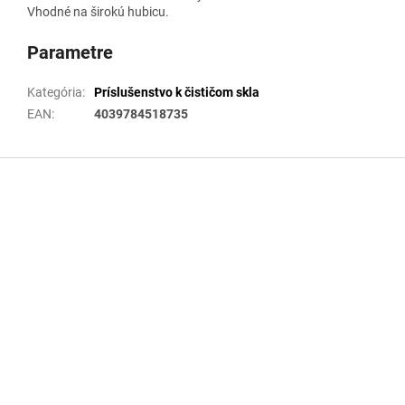
Vhodné na širokú hubicu.
Parametre
Kategória
:
Príslušenstvo k čističom skla
EAN
:
4039784518735
Z
á
p
ä
t
i
e