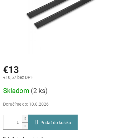
€13
€10,57 bez DPH
Jednotková
Skladom
(2 ks)
cena:
Doručíme do:
10.8.2026
Pridať do košíka