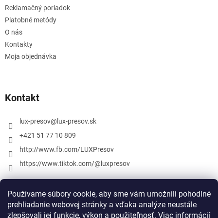
Reklamačný poriadok
Platobné metódy
O nás
Kontakty
Moja objednávka
Kontakt
lux-presov
@
lux-presov.sk
+421 51 77 10 809
http://www.fb.com/LUXPresov
https://www.tiktok.com/@luxpresov
Používame súbory cookie, aby sme vám umožnili pohodlné
prehliadanie webovej stránky a vďaka analýze neustále
zlepšovali jej funkcie, výkon a použiteľnosť.
Viac informácií