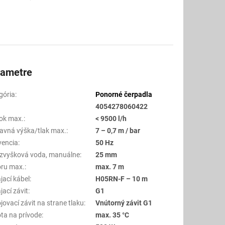
rametre
gória
:
Ponorné čerpadla
4054278060422
tok max.
:
< 9500 l/h
avná výška/tlak max.
:
7 – 0,7 m / bar
vencia
:
50 Hz
 zvyšková voda, manuálne
:
25 mm
ru max.
:
max. 7 m
jací kábel
:
H05RN-F – 10 m
jací závit
:
G1
jovací závit na strane tlaku
:
Vnútorný závit G1
ota na prívode
:
max. 35 °C