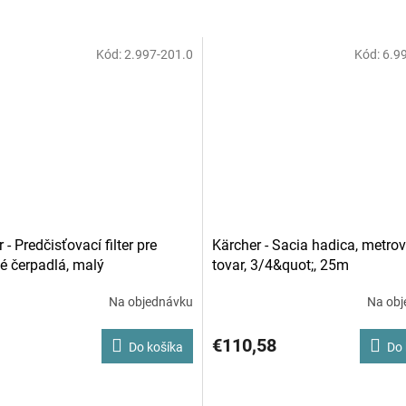
Kód:
2.997-201.0
Kód:
6.9
 - Predčisťovací filter pre
Kärcher - Sacia hadica, metro
é čerpadlá, malý
tovar, 3/4&quot;, 25m
Na objednávku
Na obj
€110,58
Do košíka
Do 