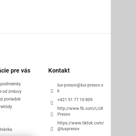
cie pre vás
Kontakt
 podmienky
lux-presov
@
lux-presov.s
k
e od zmluvy
ý poriadok
+421 51 77 10 809
metódy
http://www.fb.com/LUX
Presov
https://www.tiktok.com/
@luxpresov
dnávka