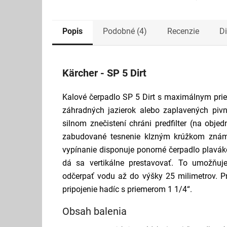
Popis
Podobné (4)
Recenzie
D
Kärcher - SP 5 Dirt
Kalové čerpadlo SP 5 Dirt s maximálnym pri
záhradných jazierok alebo zaplavených pivn
silnom znečistení chráni predfilter (na obje
zabudované tesnenie klzným krúžkom známe 
vypínanie disponuje ponorné čerpadlo plavá
dá sa vertikálne prestavovať. To umožňu
odčerpať vodu až do výšky 25 milimetrov. P
pripojenie hadíc s priemerom 1 1/4“.
Obsah balenia