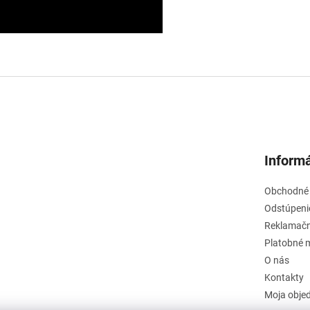
Informá
Obchodné
Odstúpeni
Reklamačn
Platobné 
O nás
Kontakty
Moja obje