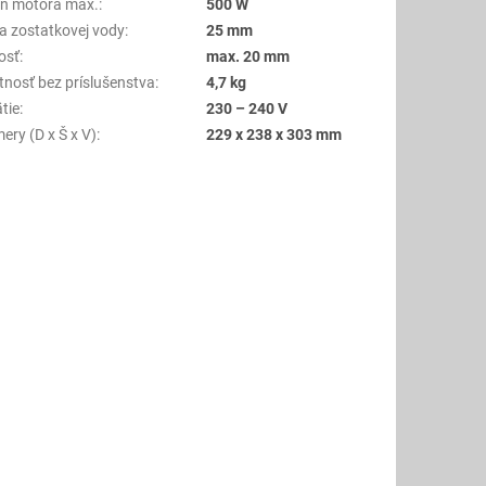
n motora max.
:
500 W
a zostatkovej vody
:
25 mm
osť
:
max. 20 mm
nosť bez príslušenstva
:
4,7 kg
tie
:
230 – 240 V
ery (D x Š x V)
:
229 x 238 x 303 mm