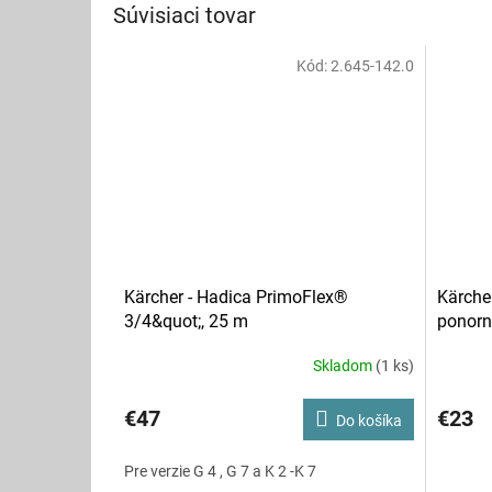
Súvisiaci tovar
Kód:
2.645-142.0
Kärcher - Hadica PrimoFlex®
Kärcher
3/4&quot;, 25 m
ponorn
Skladom
(1 ks)
€47
€23
Do košíka
Pre verzie G 4 , G 7 a K 2 -K 7