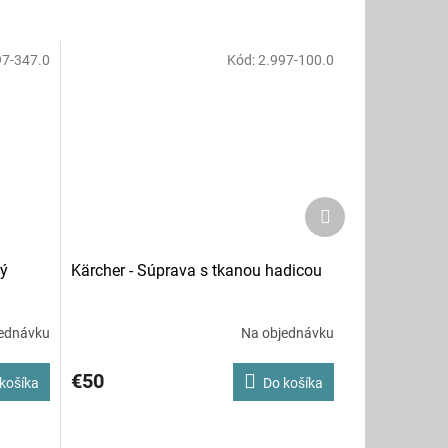
97-347.0
Kód:
2.997-100.0
Ďalší
produkt
vý
Kärcher - Súprava s tkanou hadicou
ednávku
Na objednávku
€50
košíka
Do košíka