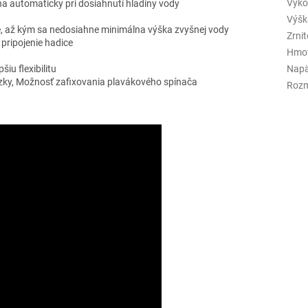
Výko
na automaticky pri dosiahnutí hladiny vody
Výšk
e, až kým sa nedosiahne minimálna výška zvyšnej vody
Zrnit
pripojenie hadice
Hmot
Napä
iu flexibilitu
zky, Možnosť zafixovania plavákového spínača
Rozm