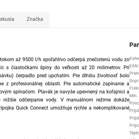
iskusia
Značka
Pa
Kate
etokom až 9500 l/h spoľahlivo odčerpá znečistenú vodu zo
EAN
:
íc s čiastočkami špiny do veľkosti až 20 milimetrov. Pri
Prie
dnávku) čerpadlo pred upchatím. Pre dlhšiu životnosť bolo
Dopr
z profesionálnej oblasti. Pre automatické zapínanie a
Frek
kovým spínačom. Plavák je navyše upevnený na koľajnici a
Min.
je nižšie odčerpanie vody. V manuálnom režime dokáže
Pono
rípojka Quick Connect umožňuje rýchle a nekomplikované
Pripá
Pripá
Pripo
Tepl