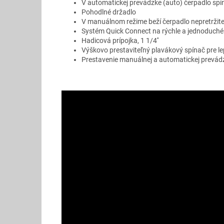
V automatickej prevádzke (auto) čerpadlo spí
Pohodlné držadlo
V manuálnom režime beží čerpadlo nepretržit
Systém Quick Connect na rýchle a jednoduché 
Hadicová prípojka, 1 1/4''
Výškovo prestaviteľný plavákový spínač pre lepš
Prestavenie manuálnej a automatickej prevád