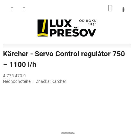
Prejsť
NÁKU
na
obsah
KOŠÍK
Kärcher - Servo Control regulátor 750
– 1100 l/h
4.775-470.0
Priemerné
Neohodnotené
Značka:
Kärcher
hodnotenie
produktu
je
0,0
z
5
hviezdičiek.