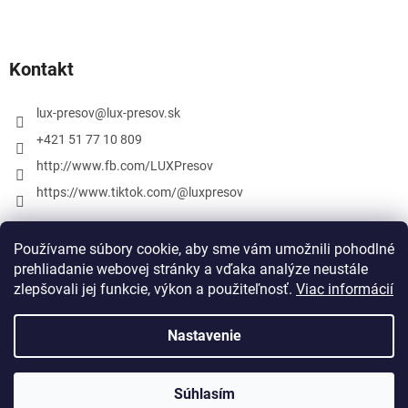
Kontakt
lux-presov
@
lux-presov.sk
+421 51 77 10 809
http://www.fb.com/LUXPresov
https://www.tiktok.com/@luxpresov
Používame súbory cookie, aby sme vám umožnili pohodlné
prehliadanie webovej stránky a vďaka analýze neustále
zlepšovali jej funkcie, výkon a použiteľnosť.
Viac informácií
Nastavenie
Vytvoril Shoptet
Súhlasím
Copyright 2026
lux-presov.sk
. Všetky práva vyhradené.