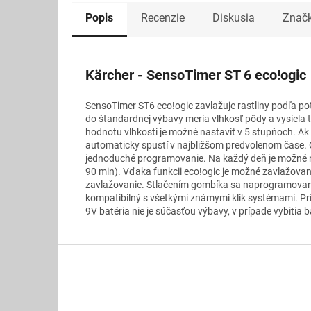
Popis
Recenzie
Diskusia
Znač
Kärcher - SensoTimer ST 6 eco!ogic
SensoTimer ST6 eco!ogic zavlažuje rastliny podľa pot
do štandardnej výbavy meria vlhkosť pôdy a vysiela
hodnotu vlhkosti je možné nastaviť v 5 stupňoch. Ak
automaticky spustí v najbližšom predvolenom čase. 
jednoduché programovanie. Na každý deň je možné na
90 min). Vďaka funkcii eco!ogic je možné zavlažovan
zavlažovanie. Stlačením gombíka sa naprogramované 
kompatibilný s všetkými známymi klik systémami. Prí
9V batéria nie je súčasťou výbavy, v prípade vybitia 
Z
á
p
ä