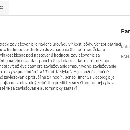
ka
Pa
reby, zavlažovanie je riadené úrovňou vlhkosti pôdy. Senzor patriaci
Kate
 túto hodnotu bezdrôtovo do zariadenia SensoTimer. Želanú
 vlhkosť klesne pod nastavenú hodnotu, zavlažovanie sa
EAN
:
Odnímateľný ovládací panel a 5 ovládacích tlačidiel umožňujú
staviť až dva časy pre zavlažovanie (max. trvanie zavlažovania:
ie navyše posunúť o 1 až 7 dní. Kedykoľvek je možné aj ručné
zavlažovanie preruší na 24 hodín. SensoTimer ST 6 eco!ogic je
pojka na vodovodný kohútik a predfilter sú v štandardnej výbave.
batérie sa zavlažovanie automaticky zastaví.