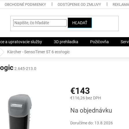
OBCHODNÉ PODMIENKY
ODSTÚPENIE OD ZMLUVY
REKLAMA
HĽADAŤ
ace a upratovacie služby
3D prehliadka
Požičovňa
Serv
Kärcher - SensoTimer ST 6 eco!ogic
!ogic
2.645-213.0
€143
€116,26 bez DPH
Jednotková
Na objednávku
cena:
Doručíme do:
13.8.2026