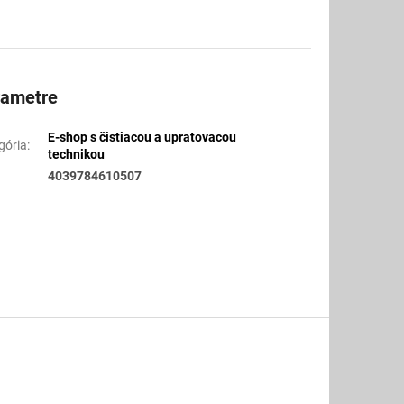
rametre
E-shop s čistiacou a upratovacou
gória
:
technikou
4039784610507