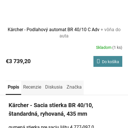
Kärcher - Podlahový automat BR 40/10 C Adv
+ vôňa do
auta
Skladom
(1 ks)
€3 739,20
Do košíka
Popis
Recenzie
Diskusia
Značka
Kärcher - Sacia stierka BR 40/10,
štandardná, ryhovaná, 435 mm
gumená stierka pre saciu lištu 4.777-097.0