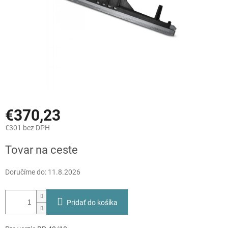
€370,23
€301 bez DPH
Jednotková
Tovar na ceste
cena:
Doručíme do:
11.8.2026
Pridať do košíka