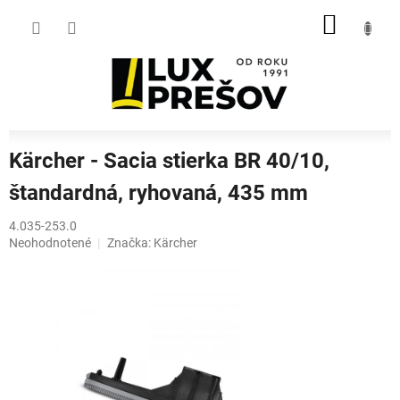
Prejsť
NÁKU
na
obsah
KOŠÍK
Kärcher - Sacia stierka BR 40/10,
štandardná, ryhovaná, 435 mm
4.035-253.0
Priemerné
Neohodnotené
Značka:
Kärcher
hodnotenie
produktu
je
0,0
z
5
hviezdičiek.