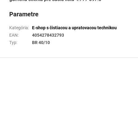
Parametre
Kategória
:
E-shop s čistiacou a upratovacou technikou
EAN
:
4054278432793
Typ
:
BR 40/10
Z
á
p
ä
t
i
e