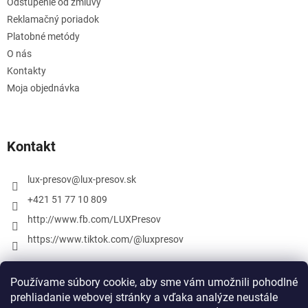
Odstúpenie od zmluvy
Reklamačný poriadok
Platobné metódy
O nás
Kontakty
Moja objednávka
Kontakt
lux-presov
@
lux-presov.sk
+421 51 77 10 809
http://www.fb.com/LUXPresov
https://www.tiktok.com/@luxpresov
Používame súbory cookie, aby sme vám umožnili pohodlné
prehliadanie webovej stránky a vďaka analýze neustále