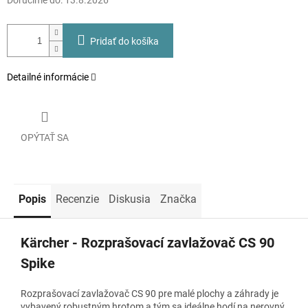
Doručíme do:
13.8.2026
Pridať do košíka
Detailné informácie
OPÝTAŤ SA
Popis
Recenzie
Diskusia
Značka
Kärcher - Rozprašovací zavlažovač CS 90
Spike
Rozprašovací zavlažovač CS 90 pre malé plochy a záhrady je
vybavený robustným hrotom a tým sa ideálne hodí na nerovný