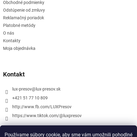
Obchodné podmienky
Odstúpenie od zmluvy
Reklamačný poriadok
Platobné metódy
O nás
Kontakty
Moja objednávka
Kontakt
lux-presov
@
lux-presov.sk
+421 51 77 10 809
http://www.fb.com/LUXPresov
https://www.tiktok.com/@luxpresov
Používame súbory cookie, aby sme vám umožnili pohodlné