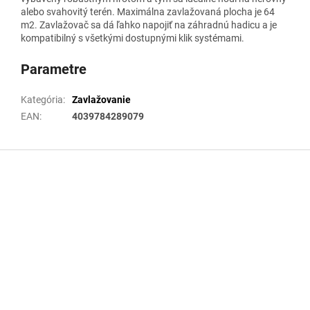
alebo svahovitý terén. Maximálna zavlažovaná plocha je 64
m2. Zavlažovač sa dá ľahko napojiť na záhradnú hadicu a je
kompatibilný s všetkými dostupnými klik systémami.
Parametre
Kategória
:
Zavlažovanie
EAN
:
4039784289079
Z
á
p
ä
t
i
e