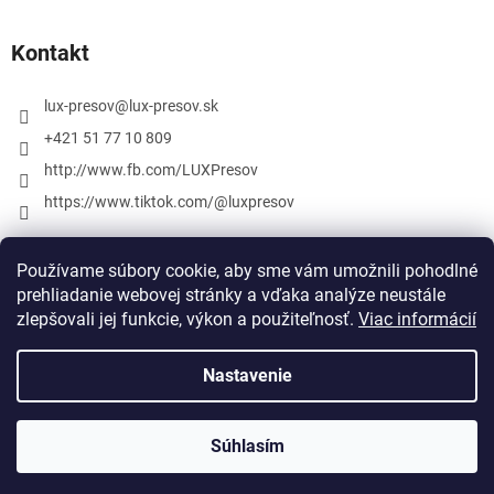
Kontakt
lux-presov
@
lux-presov.sk
+421 51 77 10 809
http://www.fb.com/LUXPresov
https://www.tiktok.com/@luxpresov
Používame súbory cookie, aby sme vám umožnili pohodlné
prehliadanie webovej stránky a vďaka analýze neustále
zlepšovali jej funkcie, výkon a použiteľnosť.
Viac informácií
Nastavenie
Vytvoril Shoptet
Súhlasím
Copyright 2026
lux-presov.sk
. Všetky práva vyhradené.