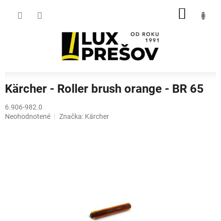
Prejsť
NÁKU
na
obsah
KOŠÍK
Kärcher - Roller brush orange - BR 65
6.906-982.0
Priemerné
Neohodnotené
Značka:
Kärcher
hodnotenie
produktu
je
0,0
z
5
hviezdičiek.