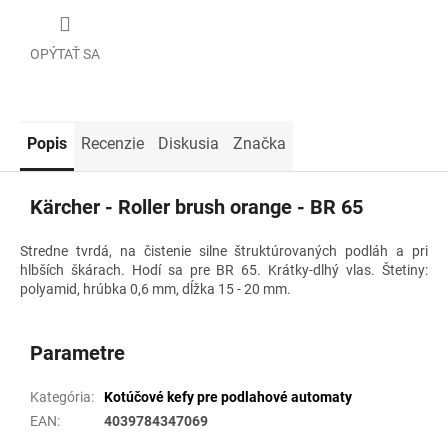
OPÝTAŤ SA
Popis
Recenzie
Diskusia
Značka
Kärcher - Roller brush orange - BR 65
Stredne tvrdá, na čistenie silne štruktúrovaných podláh a pri
hlbších škárach. Hodí sa pre BR 65. Krátky-dlhý vlas. Štetiny:
polyamid, hrúbka 0,6 mm, dĺžka 15 - 20 mm.
Parametre
Kategória
:
Kotúčové kefy pre podlahové automaty
EAN
:
4039784347069