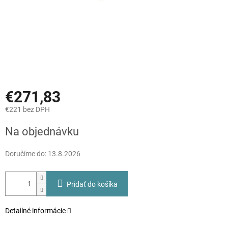
€271,83
€221 bez DPH
Jednotková
Na objednávku
cena:
Doručíme do:
13.8.2026
Pridať do košíka
Detailné informácie