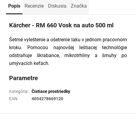
Popis
Recenzie
Diskusia
Značka
Kärcher - RM 660 Vosk na auto 500 ml
Šetrné vyleštenie a ošetrenie laku v jednom pracovnom
kroku. Pomocou najnovšej leštiacej technológie
odstraňuje škrabance, mikrotrhliny a šmuhy po
umývacích kefách.
Parametre
Kategória
:
Čistiace prostriedky
EAN
:
4054278669120
Z
á
p