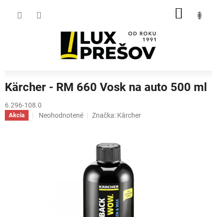
Prejsť
NÁKU
na
obsah
KOŠÍK
Kärcher - RM 660 Vosk na auto 500 ml
6.296-108.0
Priemerné
Neohodnotené
Značka:
Kärcher
Akcia
hodnotenie
produktu
je
0,0
z
5
hviezdičiek.