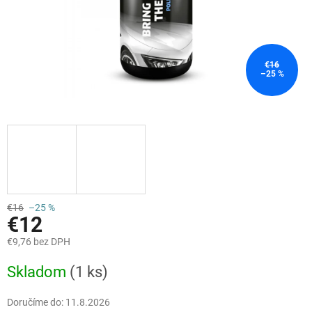
€16
–25 %
€16
–25 %
€12
€9,76 bez DPH
Jednotková
Skladom
(1 ks)
cena:
Doručíme do:
11.8.2026