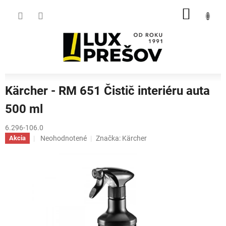
Prejsť
NÁKU
na
obsah
KOŠÍK
Kärcher - RM 651 Čistič interiéru auta
500 ml
6.296-106.0
Priemerné
Neohodnotené
Značka:
Kärcher
Akcia
hodnotenie
produktu
je
0,0
z
5
hviezdičiek.