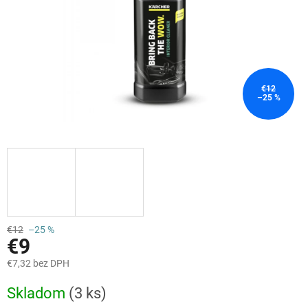
€12
–25 %
€12
–25 %
€9
€7,32 bez DPH
Jednotková
Skladom
(3 ks)
cena: