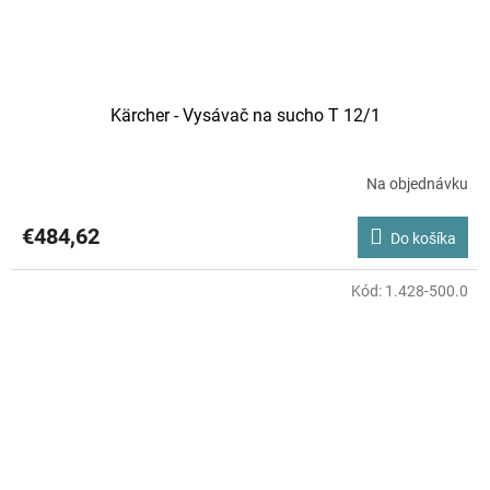
Kärcher - Vysávač na sucho T 12/1
Na objednávku
Priemerné
hodnotenie
produktu
€484,62
Do košíka
je
5,0
z
Kód:
1.428-500.0
5
hviezdičiek.