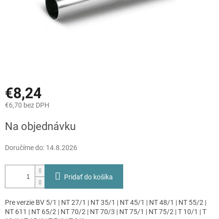
€8,24
€6,70 bez DPH
Jednotková
Na objednávku
cena:
Doručíme do:
14.8.2026
Pridať do košíka
Pre verzie BV 5/1 | NT 27/1 | NT 35/1 | NT 45/1 | NT 48/1 | NT 55/2 |
NT 611 | NT 65/2 | NT 70/2 | NT 70/3 | NT 75/1 | NT 75/2 | T 10/1 | T