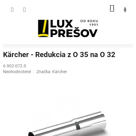
Prejsť
NÁKU
na
obsah
KOŠÍK
Kärcher - Redukcia z O 35 na O 32
6.902-072.0
Priemerné
Neohodnotené
Značka:
Kärcher
hodnotenie
produktu
je
0,0
z
5
hviezdičiek.