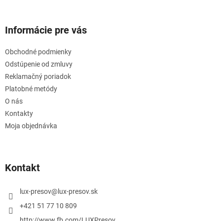
Informácie pre vás
Obchodné podmienky
Odstúpenie od zmluvy
Reklamačný poriadok
Platobné metódy
O nás
Kontakty
Moja objednávka
Kontakt
lux-presov
@
lux-presov.sk
+421 51 77 10 809
http://www.fb.com/LUXPresov