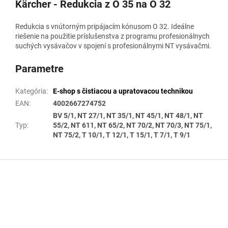
Kärcher - Redukcia z O 35 na O 32
Redukcia s vnútorným pripájacím kónusom O 32. Ideálne
riešenie na použitie príslušenstva z programu profesionálnych
suchých vysávačov v spojení s profesionálnymi NT vysávačmi.
Parametre
Kategória
:
E-shop s čistiacou a upratovacou technikou
EAN
:
4002667274752
BV 5/1, NT 27/1, NT 35/1, NT 45/1, NT 48/1, NT
Typ
:
55/2, NT 611, NT 65/2, NT 70/2, NT 70/3, NT 75/1,
NT 75/2, T 10/1, T 12/1, T 15/1, T 7/1, T 9/1
Z
á
p
ä
t
i