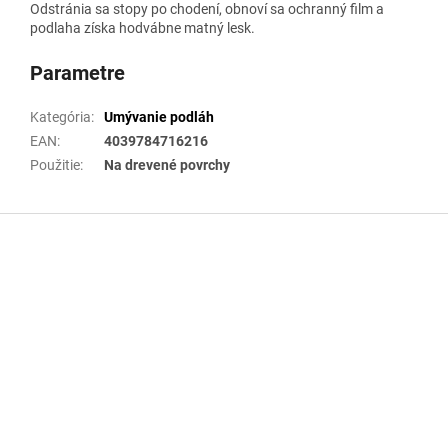
Odstránia sa stopy po chodení, obnoví sa ochranný film a
podlaha získa hodvábne matný lesk.
Parametre
Kategória
:
Umývanie podláh
EAN
:
4039784716216
Použitie
:
Na drevené povrchy
Z
á
p
ä
t
i
e