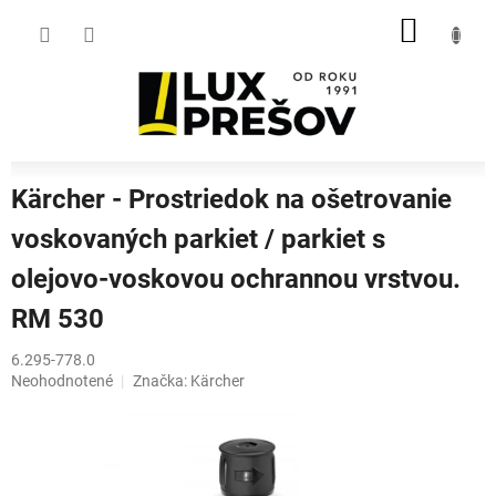
Prejsť
NÁKU
na
obsah
KOŠÍK
Kärcher - Prostriedok na ošetrovanie
voskovaných parkiet / parkiet s
olejovo-voskovou ochrannou vrstvou.
RM 530
6.295-778.0
Priemerné
Neohodnotené
Značka:
Kärcher
hodnotenie
produktu
je
0,0
z