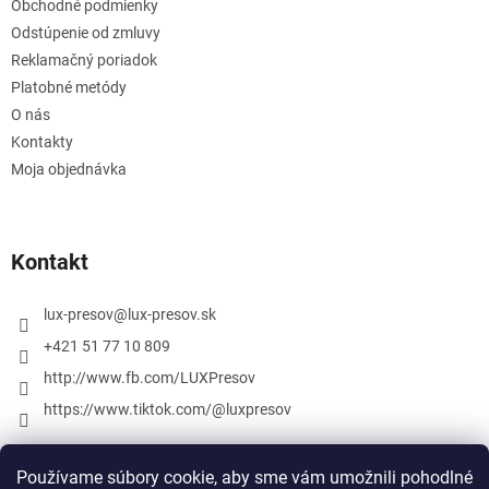
Obchodné podmienky
Odstúpenie od zmluvy
Reklamačný poriadok
Platobné metódy
O nás
Kontakty
Moja objednávka
Kontakt
lux-presov
@
lux-presov.sk
+421 51 77 10 809
http://www.fb.com/LUXPresov
https://www.tiktok.com/@luxpresov
Používame súbory cookie, aby sme vám umožnili pohodlné