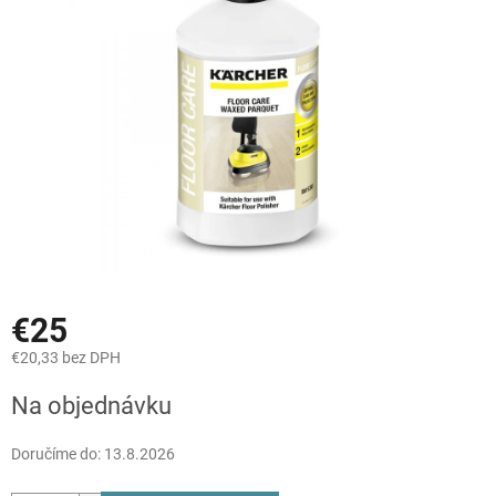
5
hviezdičiek.
€25
€20,33 bez DPH
Jednotková
Na objednávku
cena:
Doručíme do:
13.8.2026