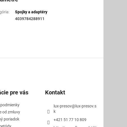
gória
:
Spojky a adaptéry
4039784288911
cie pre vás
Kontakt
 podmienky
lux-presov
@
lux-presov.s
k
e od zmluvy
ý poriadok
+421 51 77 10 809
metódy