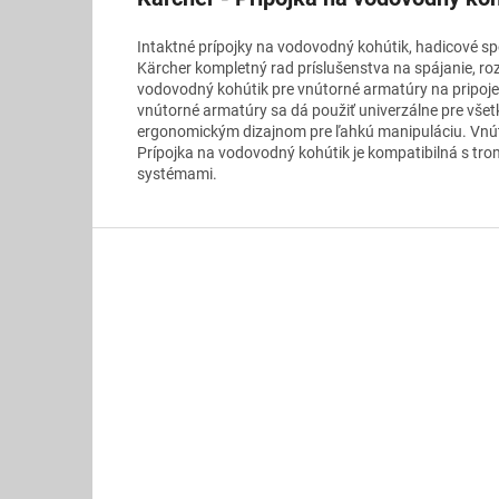
Intaktné prípojky na vodovodný kohútik, hadicové s
Kärcher kompletný rad príslušenstva na spájanie, ro
vodovodný kohútik pre vnútorné armatúry na pripoje
vnútorné armatúry sa dá použiť univerzálne pre všet
ergonomickým dizajnom pre ľahkú manipuláciu. Vnúto
Prípojka na vodovodný kohútik je kompatibilná s tro
systémami.
Z
á
p
ä
t
i
e