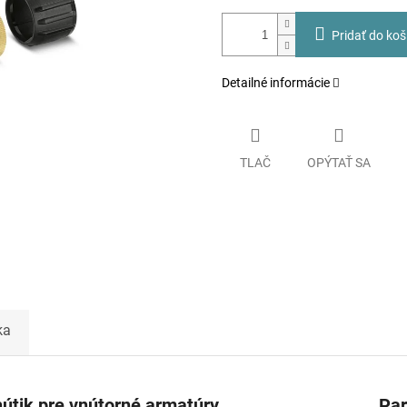
Pridať do koš
Detailné informácie
TLAČ
OPÝTAŤ SA
ka
útik pre vnútorné armatúry
Pa