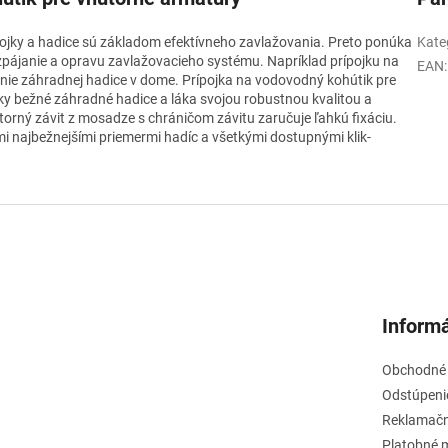
pojky a hadice sú základom efektívneho zavlažovania. Preto ponúka
Kate
zpájanie a opravu zavlažovacieho systému. Napríklad prípojku na
EAN
:
nie záhradnej hadice v dome. Prípojka na vodovodný kohútik pre
ky bežné záhradné hadice a láka svojou robustnou kvalitou a
rný závit z mosadze s chráničom závitu zaručuje ľahkú fixáciu.
mi najbežnejšími priemermi hadíc a všetkými dostupnými klik-
Informá
Obchodné
Odstúpeni
Reklamačn
Platobné 