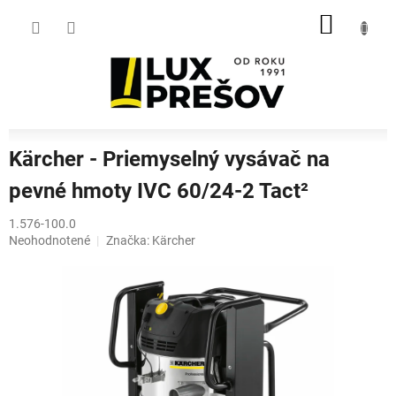
Prejsť
NÁKU
na
obsah
KOŠÍK
Kärcher - Priemyselný vysávač na
pevné hmoty IVC 60/24-2 Tact²
1.576-100.0
Priemerné
Neohodnotené
Značka:
Kärcher
hodnotenie
produktu
je
0,0
z
5
hviezdičiek.