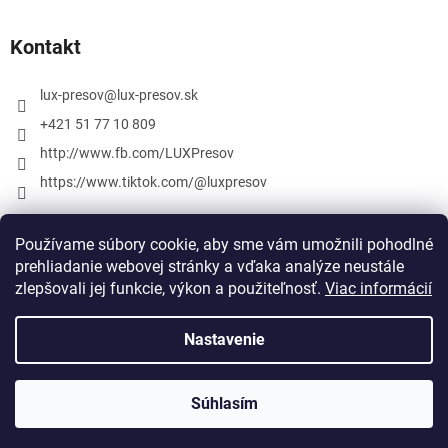
Kontakt
lux-presov
@
lux-presov.sk
+421 51 77 10 809
http://www.fb.com/LUXPresov
https://www.tiktok.com/@luxpresov
Používame súbory cookie, aby sme vám umožnili pohodlné
prehliadanie webovej stránky a vďaka analýze neustále
zlepšovali jej funkcie, výkon a použiteľnosť.
Viac informácií
Nastavenie
Vytvoril Shoptet
Súhlasím
Copyright 2026
lux-presov.sk
. Všetky práva vyhradené.