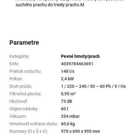
suchého prachu do triedy prachu M
Parametre
Kategória
:
Pevné hmoty/prach
EAN
:
4039784463691
Prietok vzduchu
:
148 l/s
Príkon
:
2,4 kW
Druh prúdu
:
1 / 220 – 240 / 50 – 60 Ph / V / Hz
Filtračná plocha
:
0,95 m²
Hlučnosť
:
73 dB
Objem nádoby
:
60 l
Vákuum
:
254 mbar
Hmotnosť vrátane obalu
:
60,6 kg
Rozmery (D x Š x V)
:
970 x 690 x 995 mm