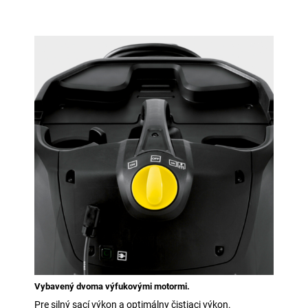
Vybavený dvoma výfukovými motormi.
Pre silný sací výkon a optimálny čistiaci výkon.