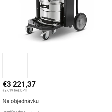
€3 221,37
€2 619 bez DPH
Jednotková
Na objednávku
cena: