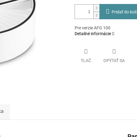
Pridať do koš
Pre verzie AFG 100
Detailné informácie
TLAČ
OPÝTAŤ SA
ka
0
Pa