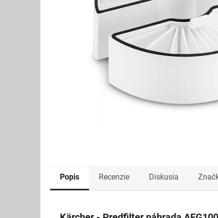
Popis
Recenzie
Diskusia
Znač
Kärcher - Predfilter náhrada AFG10