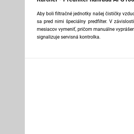
Aby boli filtračné jednotky našej čističky v
sa pred nimi špeciálny predfilter. V závislos
mesiacov vymeniť, pričom manuálne vyprášeni
signalizuje servisná kontrolka.
Z
á
p
ä
t
i
e