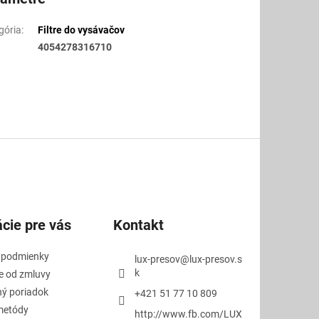
gória
:
Filtre do vysávačov
4054278316710
cie pre vás
Kontakt
 podmienky
lux-presov
@
lux-presov.s
k
e od zmluvy
ý poriadok
+421 51 77 10 809
metódy
http://www.fb.com/LUX