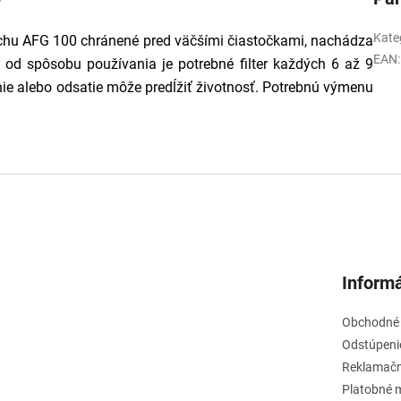
Kate
zduchu AFG 100 chránené pred väčšími čiastočkami, nachádza
EAN
:
ti od spôsobu používania je potrebné filter každých 6 až 9
e alebo odsatie môže predĺžiť životnosť. Potrebnú výmenu
Informá
Obchodné
Odstúpeni
Reklamačn
Platobné 